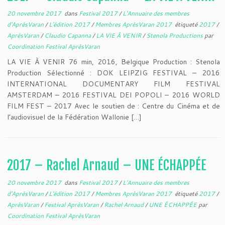
20 novembre 2017
dans
Festival 2017
/
L'Annuaire des membres
d'AprèsVaran
/
L'édition 2017
/
Membres AprèsVaran 2017
étiqueté
2017
/
AprèsVaran
/
Claudio Capanna
/
LA VIE À VENIR
/
Stenola Productions
par
Coordination Festival AprèsVaran
LA VIE À VENIR 76 min, 2016, Belgique Production : Stenola
Production Sélectionné : DOK LEIPZIG FESTIVAL – 2016
INTERNATIONAL DOCUMENTARY FILM FESTIVAL
AMSTERDAM – 2016 FESTIVAL DEI POPOLI – 2016 WORLD
FILM FEST – 2017 Avec le soutien de : Centre du Cinéma et de
l’audiovisuel de la Fédération Wallonie […]
2017 – Rachel Arnaud – UNE ÉCHAPPÉE
20 novembre 2017
dans
Festival 2017
/
L'Annuaire des membres
d'AprèsVaran
/
L'édition 2017
/
Membres AprèsVaran 2017
étiqueté
2017
/
AprèsVaran
/
Festival AprèsVaran
/
Rachel Arnaud
/
UNE ÉCHAPPÉE
par
Coordination Festival AprèsVaran