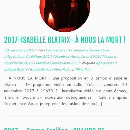
2017-ISABELLE BLATRIX- À NOUS LA MORT !
20 novembre 2017
dans
Festival 2017
/
L'Annuaire des membres
d'AprèsVaran
/
L'édition 2017
/
Membres AprèsVaran 2015
/
Membres
AprèsVaran 2016
/
Membres AprèsVaran 2017
étiqueté
AprèsVaran
/
isabelle Blatrix
/
isablle blatrix
/
Mina Rad
par
Mina Rad
À NOUS LA MORT ! une proposition en 3 temps d’Isabelle
Blatrix. 1- projection vidéo en salle, 7x1min, vendredi 24
novembre 2017 à 19h30 2- installation vidéo sur deux écrans,
1min, en boucle 3- exposition vidéogrammes Cinq ans après
l’expérience Varan, je reprends les rushes de mon […]