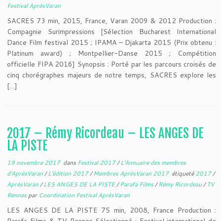
Festival AprèsVaran
SACRES 73 min, 2015, France, Varan 2009 & 2012 Production :
Compagnie Surimpressions [Sélection Bucharest International
Dance Film festival 2015 ; IPAMA – Djakarta 2015 (Prix obtenu :
Platinum award) ; Montpellier-Danse 2015 ; Compétition
officielle FIPA 2016] Synopsis : Porté par les parcours croisés de
cinq chorégraphes majeurs de notre temps, SACRES explore les
[…]
2017 – Rémy Ricordeau – LES ANGES DE
LA PISTE
19 novembre 2017
dans
Festival 2017
/
L'Annuaire des membres
d'AprèsVaran
/
L'édition 2017
/
Membres AprèsVaran 2017
étiqueté
2017
/
AprèsVaran
/
LES ANGES DE LA PISTE
/
Parafa Films
/
Rémy Ricordeau
/
TV
Rennes
par
Coordination Festival AprèsVaran
LES ANGES DE LA PISTE 75 min, 2008, France Production :