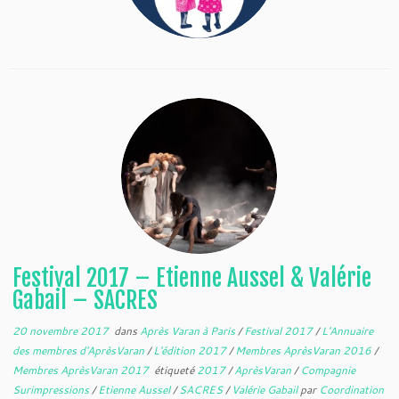
Festival 2017 – Etienne Aussel & Valérie
Gabail – SACRES
20 novembre 2017
dans
Après Varan à Paris
/
Festival 2017
/
L'Annuaire
des membres d'AprèsVaran
/
L'édition 2017
/
Membres AprèsVaran 2016
/
Membres AprèsVaran 2017
étiqueté
2017
/
AprèsVaran
/
Compagnie
Surimpressions
/
Etienne Aussel
/
SACRES
/
Valérie Gabail
par
Coordination