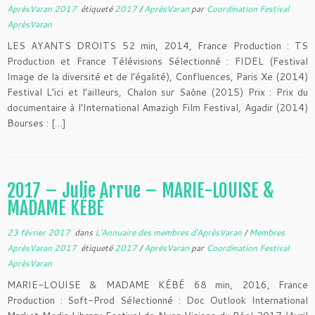
AprèsVaran 2017
étiqueté
2017
/
AprèsVaran
par
Coordination Festival
AprèsVaran
LES AYANTS DROITS 52 min, 2014, France Production : TS
Production et France Télévisions Sélectionné : FIDEL (Festival
Image de la diversité et de l’égalité), Confluences, Paris Xe (2014)
Festival L’ici et l’ailleurs, Chalon sur Saône (2015) Prix : Prix du
documentaire à l’International Amazigh Film Festival, Agadir (2014)
Bourses : […]
2017 – Julie Arrue – MARIE-LOUISE &
MADAME KÉBÉ
23 février 2017
dans
L'Annuaire des membres d'AprèsVaran
/
Membres
AprèsVaran 2017
étiqueté
2017
/
AprèsVaran
par
Coordination Festival
AprèsVaran
MARIE-LOUISE & MADAME KÉBÉ 68 min, 2016, France
Production : Soft-Prod Sélectionné : Doc Outlook International