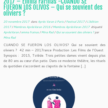
2017 – Emma Fariñas -CUANDO SE
FUERON LOS OLIVOS – Qui se souvient des
oliviers ?
20 novembre 2017
dans
Après Varan à Paris
/
Festival 2017
/
L'édition
2017
/
Membres AprèsVaran 2016
/
Membres AprèsVaran 2017
étiqueté
AprèsVaran
/
emma frainas
/
Mina Rad
/
Qui se souvient des oliviers ?
par
Mina Rad
CUANDO SE FUERON LOS OLIVOS? Qui se souvient des
oliviers ? 42 min – 2017rance Production :Les Films de l’Ouest
Synopsis : 2015, Tolède. Trois petites dames vivent depuis plus
de 80 ans au cœur d’un patio. Dans ce modeste théâtre, les rituels
du quotidien s’accordent au clapotis de la fontaine […]