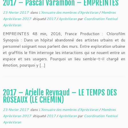
2017 – Pascal Varambon – EMPREINTES
23 février 2017
dans
L'Annuaire des membres d'AprèsVaran
/
Membres
AprèsVaran 2017
étiqueté
2017
/
AprèsVaran
par
Coordination Festival
AprèsVaran
EMPREINTES 48 min, 2016, France Production : Chlorofilm
Synopsis : Dans un hôpital abandonné des artistes urbains et du
personnel soignant nous parlent des murs. Entre exploration urbaine
et graffitis le film interroge les interactions qui se nouent entre un
espace et ses usagers. Pourquoi un lieu semble-t-il chargé en
émotion, pourquoi y […]
2017 – Arielle Reynaud – LE TEMPS DES
ROSEAUX (LE CHEMIN)
23 février 2017
dans
L'Annuaire des membres d'AprèsVaran
/
Membres
AprèsVaran 2017
étiqueté
2017
/
AprèsVaran
par
Coordination Festival
AprèsVaran