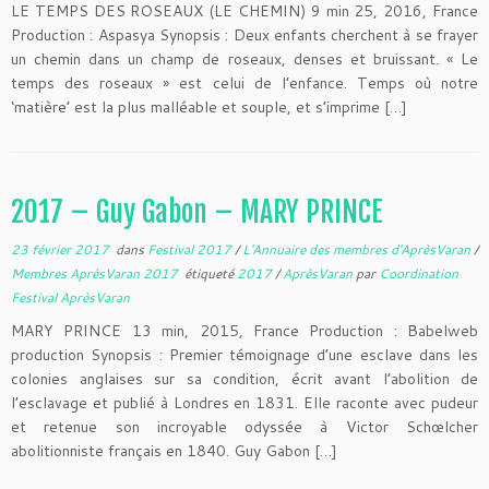
LE TEMPS DES ROSEAUX (LE CHEMIN) 9 min 25, 2016, France
Production : Aspasya Synopsis : Deux enfants cherchent à se frayer
un chemin dans un champ de roseaux, denses et bruissant. « Le
temps des roseaux » est celui de l’enfance. Temps où notre
‘matière’ est la plus malléable et souple, et s’imprime […]
2017 – Guy Gabon – MARY PRINCE
23 février 2017
dans
Festival 2017
/
L'Annuaire des membres d'AprèsVaran
/
Membres AprèsVaran 2017
étiqueté
2017
/
AprèsVaran
par
Coordination
Festival AprèsVaran
MARY PRINCE 13 min, 2015, France Production : Babelweb
production Synopsis : Premier témoignage d’une esclave dans les
colonies anglaises sur sa condition, écrit avant l’abolition de
l’esclavage et publié à Londres en 1831. Elle raconte avec pudeur
et retenue son incroyable odyssée à Victor Schœlcher
abolitionniste français en 1840. Guy Gabon […]