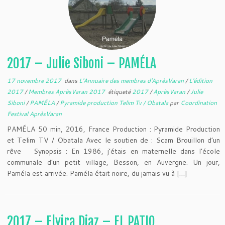
2017 – Julie Siboni – PAMÉLA
17 novembre 2017
dans
L'Annuaire des membres d'AprèsVaran
/
L'édition
2017
/
Membres AprèsVaran 2017
étiqueté
2017
/
AprèsVaran
/
Julie
Siboni
/
PAMÉLA
/
Pyramide production Telim Tv / Obatala
par
Coordination
Festival AprèsVaran
PAMÉLA 50 min, 2016, France Production : Pyramide Production
et Telim TV / Obatala Avec le soutien de : Scam Brouillon d’un
rêve Synopsis : En 1986, j’étais en maternelle dans l’école
communale d’un petit village, Besson, en Auvergne. Un jour,
Paméla est arrivée. Paméla était noire, du jamais vu à […]
2017 – Elvira Diaz – EL PATIO