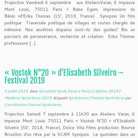
Projection Vendredi 6 septembre aux AteliersVaran, 6 Impasse
Mont Louis, 75011 Paris « Baba Egum, impressions du
Bénin »d’Erika Thomas (15’, 2019, France) Synopsis Un film
poétique Traversée poétique de villages et routes chargés de
mémoire. Nos ancêtres disparus sont-ils des guides? Bio un
parcours de perseverance, recherche et création Erika Thomas
professeure […]
« Vostok N°20 » d’Elisabeth Silveiro –
Festival 2019
6 juillet 2019
dans
Actualité
/
Après Varan à Paris
/
L'édition 2019
/
Membres AprèsVaran 2019
étiqueté
AprèsVaran
/
Festival AprèsVaran
par
Coordination Festival AprèsVaran
Projection Samedi 7 septembre à 11h30 aux Ateliers Varan, 6
impasse Mont Louis 75011 Paris « Vostok N°20 » d’Elisabeth
Silveiro (50’, 2018, France), Dolce Vita Films production. Bourse
Brouillon d’un rêve par la SCAM Synopsis Le quotidien dans un