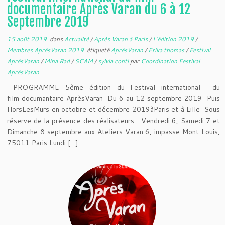
documentaire Après Varan du 6 à 12
Septembre 2019
15 août 2019
dans
Actualité
/
Après Varan à Paris
/
L'édition 2019
/
Membres AprèsVaran 2019
étiqueté
AprèsVaran
/
Erika thomas
/
Festival
AprèsVaran
/
Mina Rad
/
SCAM
/
sylvia conti
par
Coordination Festival
AprèsVaran
PROGRAMME 5ème édition du Festival international du
film documantaire AprèsVaran Du 6 au 12 septembre 2019 Puis
HorsLesMurs en octobre et décembre 2019àParis et à Lille Sous
réserve de la présence des réalisateurs Vendredi 6, Samedi 7 et
Dimanche 8 septembre aux Ateliers Varan 6, impasse Mont Louis,
75011 Paris Lundi […]