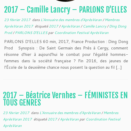
2017 – Camille Lancry – PARLONS D’ELLES
23 février 2017
dans
L'Annuaire des membres d'AprèsVaran
/
Membres
AprèsVaran 2017
étiqueté
2017
/
AprèsVaran
/
Camille Lancry
/
Ding Dong
Prod
/
PARLONS D'ELLES
par
Coordination Festival AprèsVaran
PARLONS D’ELLES 60 min, 2017, France Production : Ding Dong
Prod Synopsis : De Saint Germain des Prés à Cergy, comment
résonne d’hier à aujourd’hui le combat pour l’égalité hommes-
femmes dans la société française ? Fin 2016, des jeunes de
l’École de la deuxième chance nous posent la question au fil […]
2017 – Béatrice Vernhes – FÉMINISTES EN
TOUS GENRES
23 février 2017
dans
L'Annuaire des membres d'AprèsVaran
/
Membres
AprèsVaran 2017
étiqueté
2017
/
AprèsVaran
par
Coordination Festival
AprèsVaran