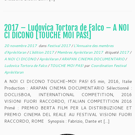
2017 – Ludovica Tortora de Falco – A NOI
CI DICONO [TOUCHE MOI PAS!]
20 novembre 2017
dans
Festival 2017
/
L'Annuaire des membres
d'AprèsVaran
/
L'édition 2017
/
Membres AprèsVaran 2017
étiqueté
2017
/
A NOI CI DICONO
/
AprèsVaran
/
ARAPAN CINEMA DOCUMENTARIO
/
Ludovica Tortora de Falco
/
TOUCHE MOI PAS!
par
Coordination Festival
AprèsVaran
A NOI CI DICONO TOUCHE-MOI PAS! 65 min, 2016, Italie
Production : ARAPAN CINEMA DOCUMENTARIO Sélectionné :
DOCLISBOA, INTERNATIONAL COMPETITION, 2016
VISIONI FUORI RACCORDO, ITALIAN COMPETITION 2016
Primé : PREMIO BERTA FILM PER LA DISTRIBUZIONE ET
PREMIO CINEMA DEL REALE AU FESTIVAL VISIONI FUORI
RACCORDO, ROME Synopsis : Fabrizio, Dante et […]