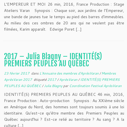
L’EMPEREUR ET MOI 26 min, 2016, France Production : Stage
Ateliers Varan Synopsis : Chaque soir, aux jardins de l’Empereur,
une bande de jeunes tue le temps au pied des barres d’immeubles.
Au milieu des ces ombres de 20 ans qui ne veulent pas être
filmées, Karim apparaît. Edwige Poret […]
2017 – Julia Blagny – IDENTITÉ(S)
PREMIERS PEUPLES AU QUÉBEC
23 février 2017
dans
L'Annuaire des membres d'AprèsVaran
/
Membres
AprèsVaran 2017
étiqueté
2017
/
AprèsVaran
/
IDENTITÉ(S) PREMIERS
PEUPLES AU QUÉBEC
/
Julia Blagny
par
Coordination Festival AprèsVaran
IDENTITÉ(S) PREMIERS PEUPLES AU QUÉBEC 46 min, 2016,
France Production : Auto-production Synopsis : Au XXIème siècle
en Amérique du Nord, des hommes sont toujours soumis à une loi
identitaire. Qu’est-ce qu’être membre des Premiers Peuples au
Québec aujourd’hui ? Est-ce relié au territoire ? Au sang ? A la
culture […]