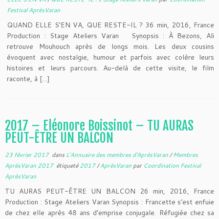
Festival AprèsVaran
QUAND ELLE S’EN VA, QUE RESTE-IL ? 36 min, 2016, France
Production : Stage Ateliers Varan Synopsis : À Bezons, Ali
retrouve Mouhouch après de longs mois. Les deux cousins
évoquent avec nostalgie, humour et parfois avec colère leurs
histoires et leurs parcours. Au-delà de cette visite, le film
raconte, à […]
2017 – Eléonore Boissinot – TU AURAS
PEUT-ÊTRE UN BALCON
23 février 2017
dans
L'Annuaire des membres d'AprèsVaran
/
Membres
AprèsVaran 2017
étiqueté
2017
/
AprèsVaran
par
Coordination Festival
AprèsVaran
TU AURAS PEUT-ÊTRE UN BALCON 26 min, 2016, France
Production : Stage Ateliers Varan Synopsis : Francette s’est enfuie
de chez elle après 48 ans d’emprise conjugale. Réfugiée chez sa