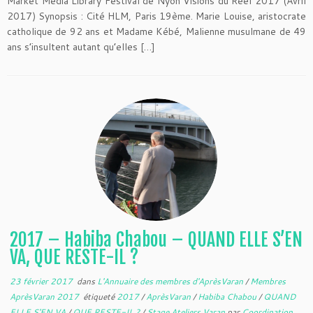
Market Media Library Festival de Nyon Visions du Réel 2017 (Avril
2017) Synopsis : Cité HLM, Paris 19ème. Marie Louise, aristocrate
catholique de 92 ans et Madame Kébé, Malienne musulmane de 49
ans s’insultent autant qu’elles […]
2017 – Habiba Chabou – QUAND ELLE S’EN
VA, QUE RESTE-IL ?
23 février 2017
dans
L'Annuaire des membres d'AprèsVaran
/
Membres
AprèsVaran 2017
étiqueté
2017
/
AprèsVaran
/
Habiba Chabou
/
QUAND
ELLE S'EN VA
/
QUE RESTE-IL ?
/
Stage Ateliers Varan
par
Coordination