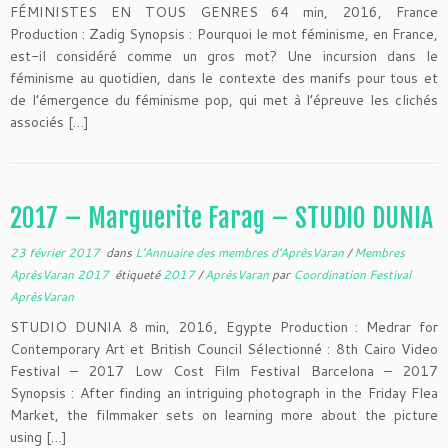
FÉMINISTES EN TOUS GENRES 64 min, 2016, France
Production : Zadig Synopsis : Pourquoi le mot féminisme, en France,
est-il considéré comme un gros mot? Une incursion dans le
féminisme au quotidien, dans le contexte des manifs pour tous et
de l’émergence du féminisme pop, qui met à l’épreuve les clichés
associés […]
2017 – Marguerite Farag – STUDIO DUNIA
23 février 2017
dans
L'Annuaire des membres d'AprèsVaran
/
Membres
AprèsVaran 2017
étiqueté
2017
/
AprèsVaran
par
Coordination Festival
AprèsVaran
STUDIO DUNIA 8 min, 2016, Egypte Production : Medrar for
Contemporary Art et British Council Sélectionné : 8th Cairo Video
Festival – 2017 Low Cost Film Festival Barcelona – 2017
Synopsis : After finding an intriguing photograph in the Friday Flea
Market, the filmmaker sets on learning more about the picture
using […]