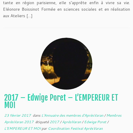
tante en région parisienne, elle s’apprête enfin à vivre sa vie.
Eléonore Boissinot Formée en sciences sociales et en réalisation
aux Ateliers […]
2017 – Edwige Poret – L’EMPEREUR ET
MOI
23 février 2017
dans
L'Annuaire des membres d'AprèsVaran
/
Membres
AprèsVaran 2017
étiqueté
2017
/
AprèsVaran
/
Edwige Poret
/
L'EMPEREUR ET MOI
par
Coordination Festival AprèsVaran