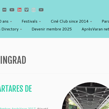
10 ans
Festivals
Ciné Club since 2014
Par
 Directory
Devenir membre 2025
AprèsVaran ne
LINGRAD
TARTARES DE
embres AprèsVaran 2017
étiqueté