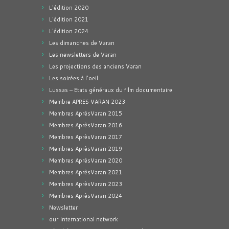
L'édition 2020
L'édition 2021
L'édition 2024
Les dimanches de Varan
Les newsletters de Varan
Les projections des anciens Varan
Les soirées à l'oeil
Lussas – Etats généraux du film documentaire
Membre APRES VARAN 2023
Membres AprèsVaran 2015
Membres AprèsVaran 2016
Membres AprèsVaran 2017
Membres AprèsVaran 2019
Membres AprèsVaran 2020
Membres AprèsVaran 2021
Membres AprèsVaran 2023
Membres AprèsVaran 2024
Newsletter
our International network