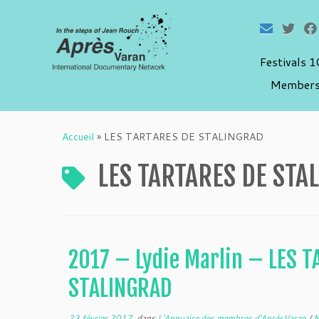
Festivals 
Members
Passer
au
Accueil
»
LES TARTARES DE STALINGRAD
contenu
LES TARTARES DE STA
2017 – Lydie Marlin – LES 
STALINGRAD
23 février 2017
dans
L'Annuaire des membres d'AprèsVaran
/
M