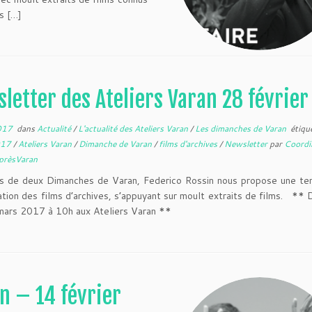
s […]
letter des Ateliers Varan 28 février
017
dans
Actualité
/
L'actualité des Ateliers Varan
/
Les dimanches de Varan
étiqu
2017
/
Ateliers Varan
/
Dimanche de Varan
/
films d'archives
/
Newsletter
par
Coordi
AprèsVaran
s de deux Dimanches de Varan, Federico Rossin nous propose une ten
cation des films d’archives, s’appuyant sur moult extraits de films. **
ars 2017 à 10h aux Ateliers Varan **
n – 14 février