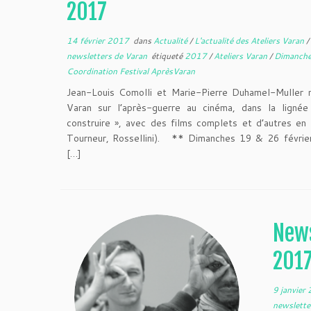
2017
14 février 2017
dans
Actualité
/
L'actualité des Ateliers Varan
/
newsletters de Varan
étiqueté
2017
/
Ateliers Varan
/
Dimanche
Coordination Festival AprèsVaran
Jean-Louis Comolli et Marie-Pierre Duhamel-Muller
Varan sur l’après-guerre au cinéma, dans la ligné
construire », avec des films complets et d’autres en
Tourneur, Rossellini). ** Dimanches 19 & 26 févrie
[…]
News
201
9 janvier
newslette