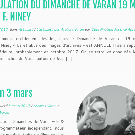
ULATION DU DIMANCHE DE VARAN 19 
 F. NINEY
2017
dans
Actualité
/
L'actualité des Ateliers Varan
par
Coordination Festival Apr
mmes terriblement désolés, mais le Dimanche de Varan du 19 
 Niney « Us et abus des images d’archives » est ANNULÉ Il sera rep
térieure, probablement en octobre 2017. On se retrouve donc dès le
imanches de Varan autour de Jean […]
an 3 mars
queté
3 mars 2017
/
Ateliers Varan
/
sVaran
ication Dimanches de Varan – 5 &
rogrammateur indépendant, nous
vec moult extraits de films connus