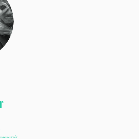
r
s
manche de