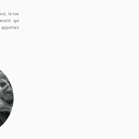
nce, la rue
retti qui
– apportez