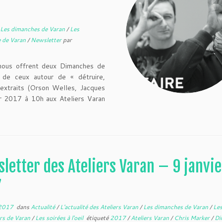
Les dimanches de Varan
/
Les
 de Varan
/
Newsletter
par
 nous offrent deux Dimanches de
e de ceux autour de « détruire,
 extraits (Orson Welles, Jacques
r 2017 à 10h aux Ateliers Varan
letter des Ateliers Varan – 9 janvie
7
 2017
dans
Actualité
/
L'actualité des Ateliers Varan
/
Les dimanches de Varan
/
Le
rs de Varan
/
Les soirées à l'oeil
étiqueté
2017
/
Ateliers Varan
/
Chris Marker
/
Di