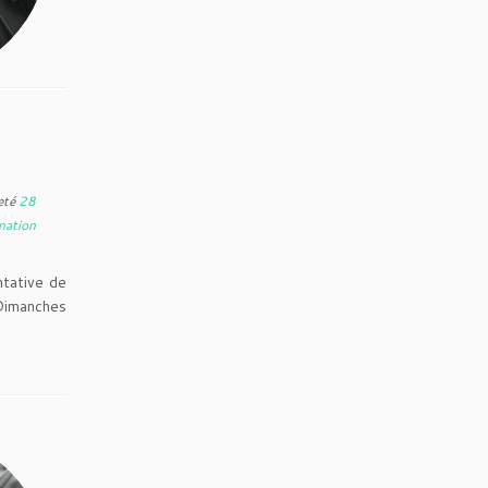
eté
28
nation
tative de
 Dimanches