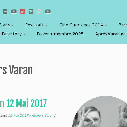
10 ans
Festivals
Ciné Club since 2014
Par
 Directory
Devenir membre 2025
AprèsVaran ne
ers Varan
an 12 Mai 2017
queté
12 Mai 2017
/
Ateliers Varan
/