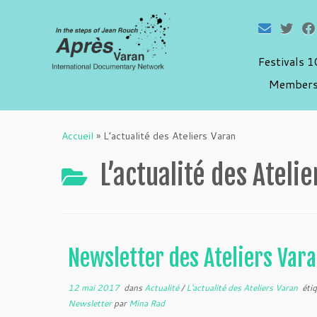
Festivals 
Members
Passer
au
Accueil
»
L’actualité des Ateliers Varan
contenu
L’actualité des Ateli
Newsletter des Ateliers Var
12 mai 2017
dans
Actualité
/
L'actualité des Ateliers Varan
éti
Newsletter
par
Mina Rad