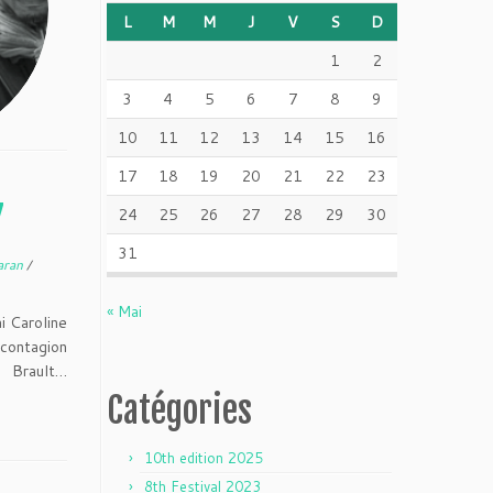
L
M
M
J
V
S
D
1
2
3
4
5
6
7
8
9
10
11
12
13
14
15
16
17
18
19
20
21
22
23
7
24
25
26
27
28
29
30
31
Varan
/
« Mai
i Caroline
contagion
t Brault…
Catégories
10th edition 2025
8th Festival 2023