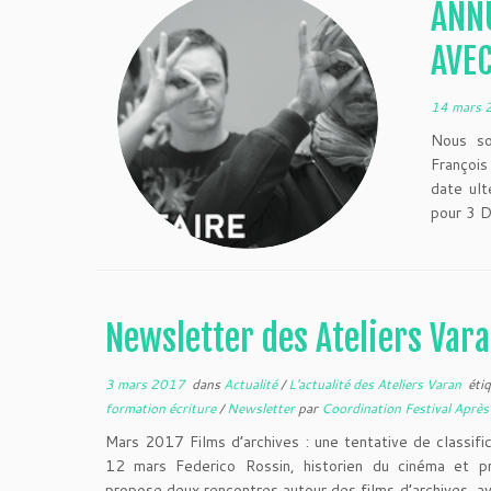
ANN
AVEC
14 mars 
Nous so
François
date ul
pour 3 D
Newsletter des Ateliers Var
3 mars 2017
dans
Actualité
/
L'actualité des Ateliers Varan
éti
formation écriture
/
Newsletter
par
Coordination Festival Aprè
Mars 2017 Films d’archives : une tentative de classif
12 mars Federico Rossin, historien du cinéma et p
propose deux rencontres autour des films d’archives, a