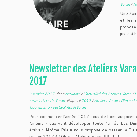
Varan
/
N
Une Soiré
et les r
propose 
juste à b
Newsletter des Ateliers Vara
2017
3 janvier 2017
dans
Actualité
/
L'actualité des Ateliers Varan
/
L
newsletters de Varan
étiqueté
2017
/
Ateliers Varan
/
Dimanche
Coordination Festival AprèsVaran
Pour commencer l’année 2017 sous de bons auspices et 
Cinéma » que vont développer toute l’année Les Dim
écrivain Jérôme Prieur nous propose de passer « Du 
janvier 2017 à 10h aux Ateliers Varan ** […]