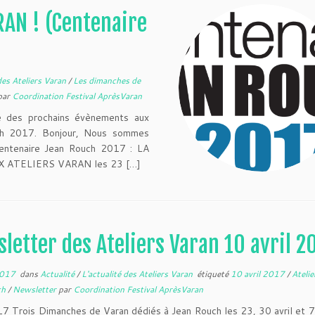
AN ! (Centenaire
 des Ateliers Varan
/
Les dimanches de
par
Coordination Festival AprèsVaran
e des prochains évènements aux
uch 2017. Bonjour, Nous sommes
entenaire Jean Rouch 2017 : LA
 ATELIERS VARAN les 23 […]
letter des Ateliers Varan 10 avril 2
2017
dans
Actualité
/
L'actualité des Ateliers Varan
étiqueté
10 avril 2017
/
Ateli
ch
/
Newsletter
par
Coordination Festival AprèsVaran
17 Trois Dimanches de Varan dédiés à Jean Rouch les 23, 30 avril et 