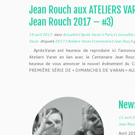
Jean Rouch aux ATELIERS VAR
Jean Rouch 2017 – #3)
19 avril 2017
dans
Actualité
/
Après Varan à Paris
/
L'actualité
Varan
étiqueté
2017
/
Ateliers Varan
/
centenaire
/
Jean Rouch
AprèsVaran est heureux de reproduire ici l’annonc
Ateliers Varan en lien avec le Centenaire Jean Ro
heureux de vous annoncer le nouvel évènement du C
PREMIÈRE SÉRIE DE « DIMANCHES DE VARAN » AUX
News
11 avril 
Jean Rou
Avril 20