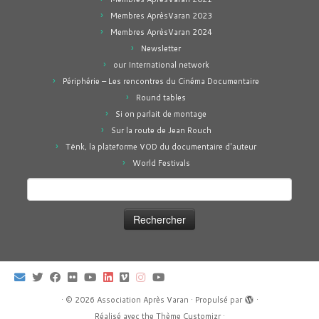
Membres AprèsVaran 2023
Membres AprèsVaran 2024
Newsletter
our International network
Périphérie – Les rencontres du Cinéma Documentaire
Round tables
Si on parlait de montage
Sur la route de Jean Rouch
Tënk, la plateforme VOD du documentaire d'auteur
World Festivals
Rechercher :
·
© 2026
Association Après Varan
·
Propulsé par
·
Réalisé avec the
Thème Customizr
·