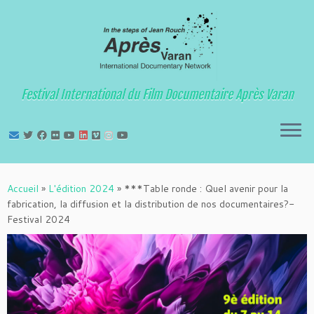
Festival International du Film Documentaire Après Varan
Passer
au
Accueil
»
L'édition 2024
»
***Table ronde : Quel avenir pour la
contenu
fabrication, la diffusion et la distribution de nos documentaires?-
Festival 2024