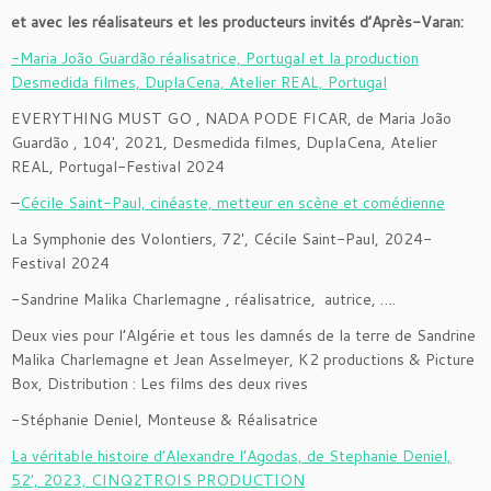
et avec les réalisateurs et les producteurs invités d’Après-Varan:
-Maria João Guardão réalisatrice, Portugal et la production
Desmedida filmes, DuplaCena, Atelier REAL, Portugal
EVERYTHING MUST GO , NADA PODE FICAR, de Maria João
Guardão , 104′, 2021, Desmedida filmes, DuplaCena, Atelier
REAL, Portugal-Festival 2024
–
Cécile Saint-Paul, cinéaste, metteur en scène et comédienne
La Symphonie des Volontiers, 72′, Cécile Saint-Paul, 2024-
Festival 2024
-Sandrine Malika Charlemagne , réalisatrice, autrice, ….
Deux vies pour l’Algérie et tous les damnés de la terre de Sandrine
Malika Charlemagne et Jean Asselmeyer, K2 productions & Picture
Box, Distribution : Les films des deux rives
-Stéphanie Deniel, Monteuse & Réalisatrice
La véritable histoire d’Alexandre l’Agodas, de Stephanie Deniel,
52′, 2023, CINQ2TROIS PRODUCTION