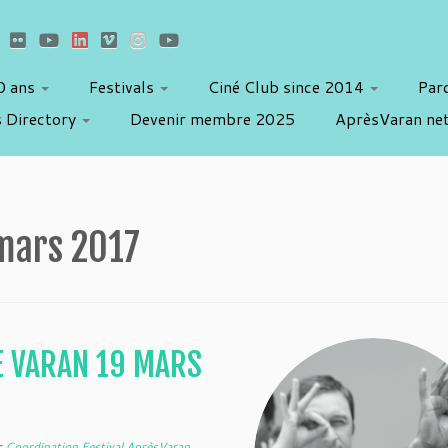
10 ans
Festivals
Ciné Club since 2014
Par
 Directory
Devenir membre 2025
AprèsVaran ne
mars 2017
E VARAN 19 MARS
r
Coordination Festival AprèsVaran