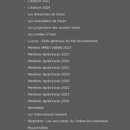
L'édition 2021
L'édition 2024
Les dimanches de Varan
Les newsletters de Varan
Les projections des anciens Varan
Les soirées à l'oeil
Lussas – Etats généraux du film documentaire
Membre APRES VARAN 2023
Membres AprèsVaran 2015
Membres AprèsVaran 2016
Membres AprèsVaran 2017
Membres AprèsVaran 2019
Membres AprèsVaran 2020
Membres AprèsVaran 2021
Membres AprèsVaran 2023
Membres AprèsVaran 2024
Newsletter
our International network
Périphérie – Les rencontres du Cinéma Documentaire
Round tables