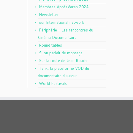
Membres AprèsVaran 2024
Newsletter
our International network
Périphérie – Les rencontres du
Cinéma Documentaire
Round tables
Si on parlait de montage
Sur la route de Jean Rouch
Tënk, la plateforme VOD du
documentaire d'auteur
World Festivals