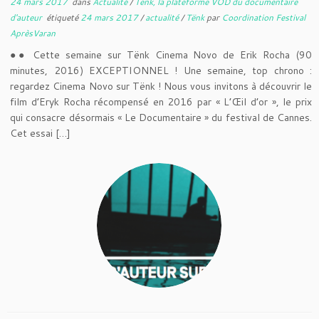
24 mars 2017
dans
Actualité
/
Tënk, la plateforme VOD du documentaire
d'auteur
étiqueté
24 mars 2017
/
actualité
/
Tënk
par
Coordination Festival
AprèsVaran
●● Cette semaine sur Tënk Cinema Novo de Erik Rocha (90
minutes, 2016) EXCEPTIONNEL ! Une semaine, top chrono :
regardez Cinema Novo sur Tënk ! Nous vous invitons à découvrir le
film d’Eryk Rocha récompensé en 2016 par « L’Œil d’or », le prix
qui consacre désormais « Le Documentaire » du festival de Cannes.
Cet essai […]