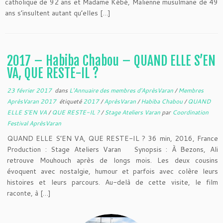
catholique de 92 ans et Madame Kébé, Malienne musulmane de 49
ans s’insultent autant qu’elles […]
2017 – Habiba Chabou – QUAND ELLE S’EN
VA, QUE RESTE-IL ?
23 février 2017
dans
L'Annuaire des membres d'AprèsVaran
/
Membres
AprèsVaran 2017
étiqueté
2017
/
AprèsVaran
/
Habiba Chabou
/
QUAND
ELLE S'EN VA
/
QUE RESTE-IL ?
/
Stage Ateliers Varan
par
Coordination
Festival AprèsVaran
QUAND ELLE S’EN VA, QUE RESTE-IL ? 36 min, 2016, France
Production : Stage Ateliers Varan Synopsis : À Bezons, Ali
retrouve Mouhouch après de longs mois. Les deux cousins
évoquent avec nostalgie, humour et parfois avec colère leurs
histoires et leurs parcours. Au-delà de cette visite, le film
raconte, à […]