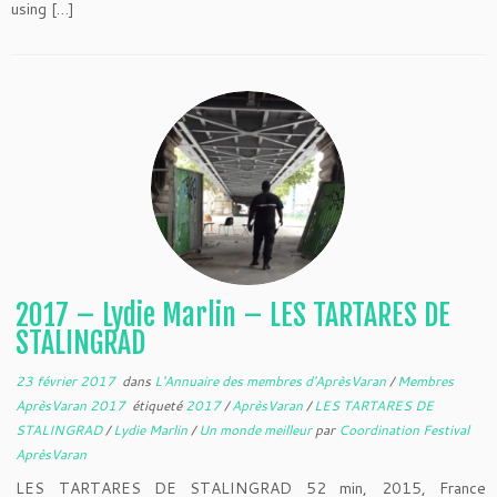
using […]
2017 – Lydie Marlin – LES TARTARES DE
STALINGRAD
23 février 2017
dans
L'Annuaire des membres d'AprèsVaran
/
Membres
AprèsVaran 2017
étiqueté
2017
/
AprèsVaran
/
LES TARTARES DE
STALINGRAD
/
Lydie Marlin
/
Un monde meilleur
par
Coordination Festival
AprèsVaran
LES TARTARES DE STALINGRAD 52 min, 2015, France