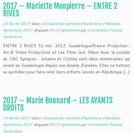
2017 – Mariette Monpierre – ENTRE 2
RIVES
23 février 2017
dans
L'Annuaire des membres d'AprèsVaran
/
Membres
AprèsVaran 2017
étiqueté
2017
/
AprèsVaran
par
Coordination Festival
AprèsVaran
ENTRE 2 RIVES 52 min, 2017, Guadeloupe/France Production :
Art & Vision Productions et Les Films Jack Fébus Avec le soutien
du CNC Synopsis : Johanna et Cristina sont deux dominicaines qui
vivent en Guadeloupe depuis une dizaine d’années. Elles se battent
au quotidien pour faire venir leurs enfants laissés en République […]
2017 – Marie Bonnard – LES AYANTS
DROITS
23 février 2017
dans
L'Annuaire des membres d'AprèsVaran
/
Membres
AprèsVaran 2017
étiqueté
2017
/
AprèsVaran
par
Coordination Festival
AprèsVaran