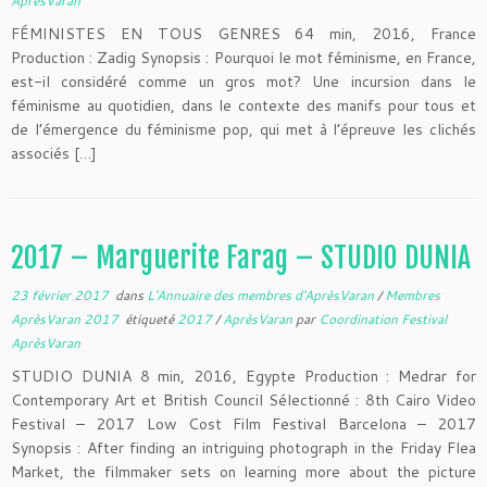
AprèsVaran
FÉMINISTES EN TOUS GENRES 64 min, 2016, France
Production : Zadig Synopsis : Pourquoi le mot féminisme, en France,
est-il considéré comme un gros mot? Une incursion dans le
féminisme au quotidien, dans le contexte des manifs pour tous et
de l’émergence du féminisme pop, qui met à l’épreuve les clichés
associés […]
2017 – Marguerite Farag – STUDIO DUNIA
23 février 2017
dans
L'Annuaire des membres d'AprèsVaran
/
Membres
AprèsVaran 2017
étiqueté
2017
/
AprèsVaran
par
Coordination Festival
AprèsVaran
STUDIO DUNIA 8 min, 2016, Egypte Production : Medrar for
Contemporary Art et British Council Sélectionné : 8th Cairo Video
Festival – 2017 Low Cost Film Festival Barcelona – 2017
Synopsis : After finding an intriguing photograph in the Friday Flea
Market, the filmmaker sets on learning more about the picture