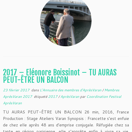
2017 – Eléonore Boissinot – TU AURAS
PEUT-ÊTRE UN BALCON
23 février 2017
dans
L'Annuaire des membres d'AprèsVaran
/
Membres
AprèsVaran 2017
étiqueté
2017
/
AprèsVaran
par
Coordination Festival
AprèsVaran
TU AURAS PEUT-ÊTRE UN BALCON 26 min, 2016, France
Production : Stage Ateliers Varan Synopsis : Francette s’est enfuie
de chez elle après 48 ans d’emprise conjugale. Réfugiée chez sa
tante en région parisienne, elle s’apprête enfin à vivre sa vie.