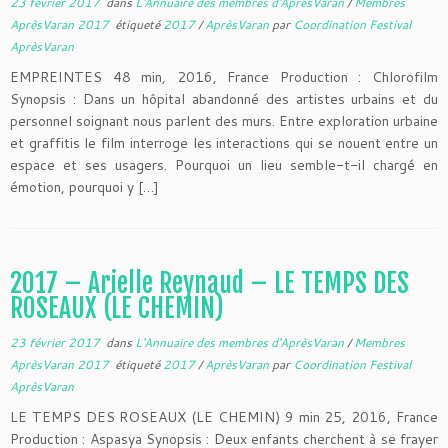
23 février 2017
dans
L'Annuaire des membres d'AprèsVaran
/
Membres
AprèsVaran 2017
étiqueté
2017
/
AprèsVaran
par
Coordination Festival
AprèsVaran
EMPREINTES 48 min, 2016, France Production : Chlorofilm
Synopsis : Dans un hôpital abandonné des artistes urbains et du
personnel soignant nous parlent des murs. Entre exploration urbaine
et graffitis le film interroge les interactions qui se nouent entre un
espace et ses usagers. Pourquoi un lieu semble-t-il chargé en
émotion, pourquoi y […]
2017 – Arielle Reynaud – LE TEMPS DES
ROSEAUX (LE CHEMIN)
23 février 2017
dans
L'Annuaire des membres d'AprèsVaran
/
Membres
AprèsVaran 2017
étiqueté
2017
/
AprèsVaran
par
Coordination Festival
AprèsVaran
LE TEMPS DES ROSEAUX (LE CHEMIN) 9 min 25, 2016, France
Production : Aspasya Synopsis : Deux enfants cherchent à se frayer