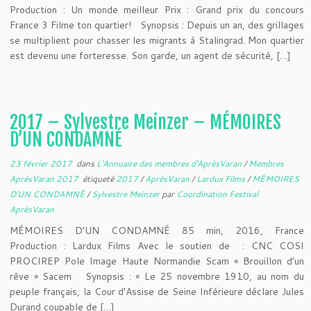
Production : Un monde meilleur Prix : Grand prix du concours
France 3 Filme ton quartier! Synopsis : Depuis un an, des grillages
se multiplient pour chasser les migrants à Stalingrad. Mon quartier
est devenu une forteresse. Son garde, un agent de sécurité, […]
2017 – Sylvestre Meinzer – MÉMOIRES
D’UN CONDAMNÉ
23 février 2017
dans
L'Annuaire des membres d'AprèsVaran
/
Membres
AprèsVaran 2017
étiqueté
2017
/
AprèsVaran
/
Lardux Films
/
MÉMOIRES
D'UN CONDAMNÉ
/
Sylvestre Meinzer
par
Coordination Festival
AprèsVaran
MÉMOIRES D’UN CONDAMNÉ 85 min, 2016, France
Production : Lardux Films Avec le soutien de : CNC COSI
PROCIREP Pole Image Haute Normandie Scam « Brouillon d’un
rêve » Sacem Synopsis : « Le 25 novembre 1910, au nom du
peuple français, la Cour d’Assise de Seine Inférieure déclare Jules
Durand coupable de […]