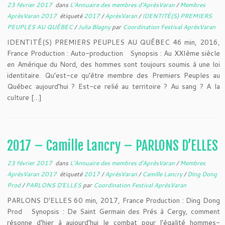
23 février 2017
dans
L'Annuaire des membres d'AprèsVaran
/
Membres
AprèsVaran 2017
étiqueté
2017
/
AprèsVaran
/
IDENTITÉ(S) PREMIERS
PEUPLES AU QUÉBEC
/
Julia Blagny
par
Coordination Festival AprèsVaran
IDENTITÉ(S) PREMIERS PEUPLES AU QUÉBEC 46 min, 2016,
France Production : Auto-production Synopsis : Au XXIème siècle
en Amérique du Nord, des hommes sont toujours soumis à une loi
identitaire. Qu’est-ce qu’être membre des Premiers Peuples au
Québec aujourd’hui ? Est-ce relié au territoire ? Au sang ? A la
culture […]
2017 – Camille Lancry – PARLONS D’ELLES
23 février 2017
dans
L'Annuaire des membres d'AprèsVaran
/
Membres
AprèsVaran 2017
étiqueté
2017
/
AprèsVaran
/
Camille Lancry
/
Ding Dong
Prod
/
PARLONS D'ELLES
par
Coordination Festival AprèsVaran
PARLONS D’ELLES 60 min, 2017, France Production : Ding Dong
Prod Synopsis : De Saint Germain des Prés à Cergy, comment
résonne d’hier à aujourd’hui le combat pour l’égalité hommes-