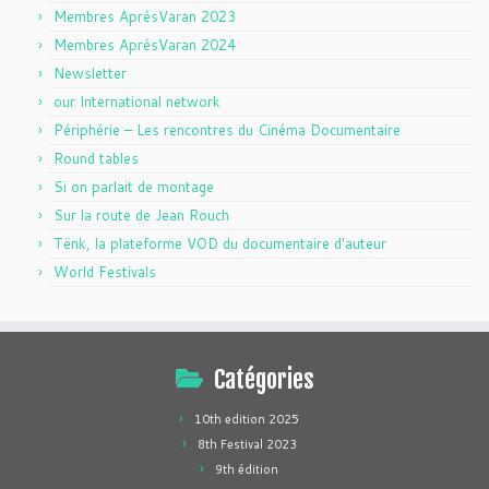
Membres AprèsVaran 2023
Membres AprèsVaran 2024
Newsletter
our International network
Périphérie – Les rencontres du Cinéma Documentaire
Round tables
Si on parlait de montage
Sur la route de Jean Rouch
Tënk, la plateforme VOD du documentaire d'auteur
World Festivals
Catégories
10th edition 2025
8th Festival 2023
9th édition