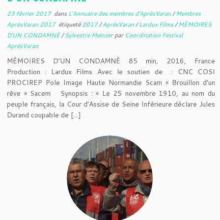
23 février 2017
dans
L'Annuaire des membres d'AprèsVaran
/
Membres
AprèsVaran 2017
étiqueté
2017
/
AprèsVaran
/
Lardux Films
/
MÉMOIRES
D'UN CONDAMNÉ
/
Sylvestre Meinzer
par
Coordination Festival
AprèsVaran
MÉMOIRES D’UN CONDAMNÉ 85 min, 2016, France
Production : Lardux Films Avec le soutien de : CNC COSI
PROCIREP Pole Image Haute Normandie Scam « Brouillon d’un
rêve » Sacem Synopsis : « Le 25 novembre 1910, au nom du
peuple français, la Cour d’Assise de Seine Inférieure déclare Jules
Durand coupable de […]