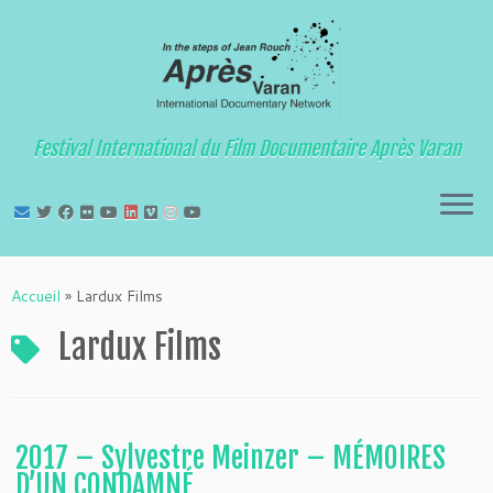
Festival International du Film Documentaire Après Varan
Passer
au
Accueil
»
Lardux Films
contenu
Lardux Films
2017 – Sylvestre Meinzer – MÉMOIRES
D’UN CONDAMNÉ