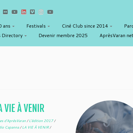
10 ans
Festivals
Ciné Club since 2014
Par
 Directory
Devenir membre 2025
AprèsVaran ne
 VIE À VENIR
es d'AprèsVaran
/
L'édition 2017
/
dio Capanna
/
LA VIE À VENIR
/