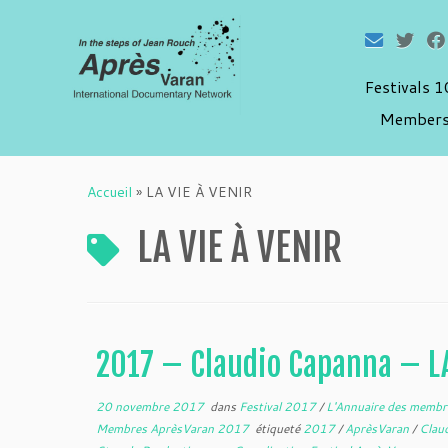
Festivals 
Members
Passer
au
Accueil
»
LA VIE À VENIR
contenu
LA VIE À VENIR
2017 – Claudio Capanna – LA
20 novembre 2017
dans
Festival 2017
/
L'Annuaire des membr
Membres AprèsVaran 2017
étiqueté
2017
/
AprèsVaran
/
Clau