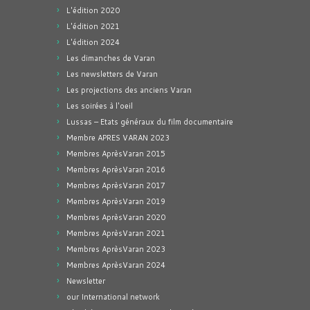
L'édition 2020
L'édition 2021
L'édition 2024
Les dimanches de Varan
Les newsletters de Varan
Les projections des anciens Varan
Les soirées à l'oeil
Lussas – Etats généraux du film documentaire
Membre APRES VARAN 2023
Membres AprèsVaran 2015
Membres AprèsVaran 2016
Membres AprèsVaran 2017
Membres AprèsVaran 2019
Membres AprèsVaran 2020
Membres AprèsVaran 2021
Membres AprèsVaran 2023
Membres AprèsVaran 2024
Newsletter
our International network