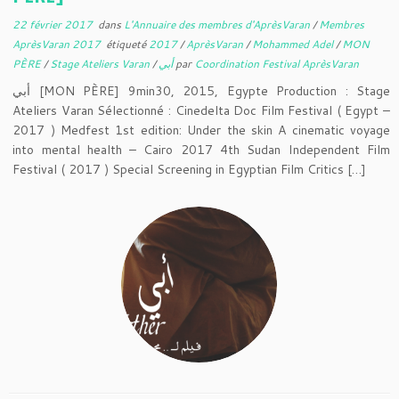
22 février 2017
dans
L'Annuaire des membres d'AprèsVaran
/
Membres
AprèsVaran 2017
étiqueté
2017
/
AprèsVaran
/
Mohammed Adel
/
MON
PÈRE
/
Stage Ateliers Varan
/
أبي
par
Coordination Festival AprèsVaran
أبي [MON PÈRE] 9min30, 2015, Egypte Production : Stage
Ateliers Varan Sélectionné : Cinedelta Doc Film Festival ( Egypt –
2017 ) Medfest 1st edition: Under the skin A cinematic voyage
into mental health – Cairo 2017 4th Sudan Independent Film
Festival ( 2017 ) Special Screening in Egyptian Film Critics […]