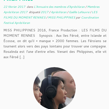
22 février 2017
dans
L'Annuaire des membres d'AprèsVaran
/
Membres
AprèsVaran 2017
étiqueté
2017
/
AprèsVaran
/
Gaëlle Lefeuvre
/
LES
FILMS DU MOMENT RENNES
/
MISS PHILIPPINES
par
Coordination
Festival AprèsVaran
MISS PHILIPPINES 2016, France Production : LES FILMS DU
MOMENT RENNES Synopsis : Aux îles Féroé, entre Islande et
Écosse, on dit qu’il « manque » 2000 femmes. Les Féroïens se
tournent alors vers des pays lointains pour trouver une compagne.
Rosalinda est l’une d’entre elles. Venant des Philippines, elle vit
aux Féroé […]