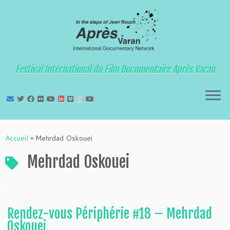
Festival International du Film Documentaire Après Varan
Passer
au
Accueil
»
Mehrdad Oskouei
contenu
Mehrdad Oskouei
Rendez-vous Périphérie #18 – Mehrdad
Oskouei