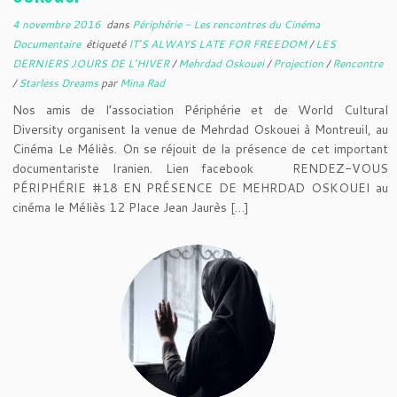
4 novembre 2016
dans
Périphérie - Les rencontres du Cinéma
Documentaire
étiqueté
IT’S ALWAYS LATE FOR FREEDOM
/
LES
DERNIERS JOURS DE L’HIVER
/
Mehrdad Oskouei
/
Projection
/
Rencontre
/
Starless Dreams
par
Mina Rad
Nos amis de l’association Périphérie et de World Cultural
Diversity organisent la venue de Mehrdad Oskouei à Montreuil, au
Cinéma Le Méliès. On se réjouit de la présence de cet important
documentariste Iranien. Lien facebook RENDEZ-VOUS
PÉRIPHÉRIE #18 EN PRÉSENCE DE MEHRDAD OSKOUEI au
cinéma le Méliès 12 Place Jean Jaurès […]