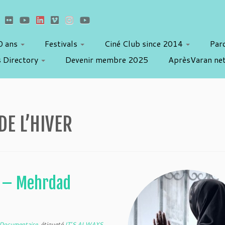
10 ans
Festivals
Ciné Club since 2014
Par
 Directory
Devenir membre 2025
AprèsVaran ne
DE L’HIVER
8 – Mehrdad
a Documentaire
étiqueté
IT’S ALWAYS