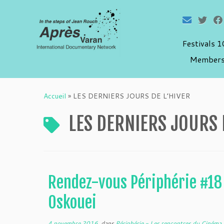
Festivals 
Members
Passer
au
Accueil
»
LES DERNIERS JOURS DE L’HIVER
contenu
LES DERNIERS JOURS 
Rendez-vous Périphérie #1
Oskouei
4 novembre 2016
dans
Périphérie - Les rencontres du Ciném