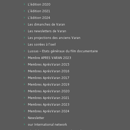
L'édition 2020
L'édition 2021
L'édition 2024
Les dimanches de Varan
Les newsletters de Varan
Les projections des anciens Varan
Les soirées à l'oeil
Lussas – Etats généraux du film documentaire
Membre APRES VARAN 2023
Membres AprèsVaran 2015
Membres AprèsVaran 2016
Membres AprèsVaran 2017
Membres AprèsVaran 2019
Membres AprèsVaran 2020
Membres AprèsVaran 2021
Membres AprèsVaran 2023
Membres AprèsVaran 2024
Newsletter
our International network