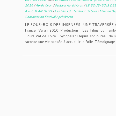
2016
/
AprèsVaran
/
Festival AprèsVaran
/
LE SOUS-BOIS DES
AVEC JEAN OURY
/
Les Films du Tambour de Soie
/
Martine De
Coordination Festival AprèsVaran
LE SOUS-BOIS DES INSENSÉS : UNE TRAVERSÉE A
France; Varan 2010 Production : Les Films du Tamb
Tours Val de Loire Synopsis : Depuis son bureau de la
raconte une vie passée à accueillir la folie. Témoignage