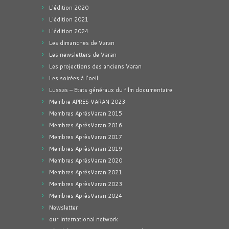
L'édition 2020
L'édition 2021
L'édition 2024
Les dimanches de Varan
Les newsletters de Varan
Les projections des anciens Varan
Les soirées à l'oeil
Lussas – Etats généraux du film documentaire
Membre APRES VARAN 2023
Membres AprèsVaran 2015
Membres AprèsVaran 2016
Membres AprèsVaran 2017
Membres AprèsVaran 2019
Membres AprèsVaran 2020
Membres AprèsVaran 2021
Membres AprèsVaran 2023
Membres AprèsVaran 2024
Newsletter
our International network