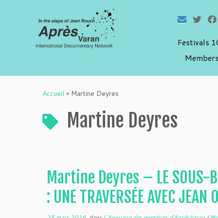
Festivals 
Members
Passer
au
Accueil
»
Martine Deyres
contenu
Martine Deyres
Martine Deyres – LE SOUS-B
: UNE TRAVERSÉE AVEC JEAN 
25 mars 2016
dans
L'Annuaire des membres d'AprèsVaran
/
Me