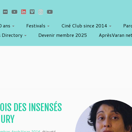
10 ans
Festivals
Ciné Club since 2014
Par
 Directory
Devenir membre 2025
AprèsVaran ne
OIS DES INSENSÉS
OURY
mbres AprèsVaran 2016
étiqueté