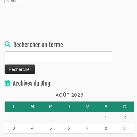
produit […]
Rechercher un terme
Rechercher :
Archives du Blog
AOÛT 2026
L
M
M
J
V
S
D
1
2
3
4
5
6
7
8
9