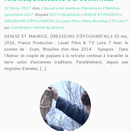
22 février 2017
dans
L'Annuaire des membres d'AprèsVaran
/
Membres
AprèsVaran 2017
étiqueté
2017
/
AprèsVaran
/
DENISE ET MAURICE
/
DRESSEURS D'ÉPOUVANTAILS
/
Lavait Films
/
Rémy Ricordeau
/
TV Loire 7
par
Coordination Festival AprèsVaran
DENISE ET MAURICE, DRESSEURS D’ÉPOUVANTAILS 55 min,
2016, France Production : Lavait Films & TV Loire 7 Avec le
soutien de : Scam, Brouillon d’un rêve 2014 Synopsis : Dans
l’Aubrac un couple de paysans à la retraite continue à travailler la
terre selon d’anciennes traditions. Parallèlement, depuis une
vingtaine d’années, […]