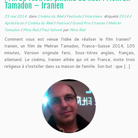
Tamadon – Iranien
25 mai 2014
dans
Cinéma du Réel
/
Festivals
/
Interviews
étiqueté
2014
/
AprèsVaran
/
Cinéma du Réel
/
Festival
/
Grand Prix
/
Iranien
/
Mehran
Tamadon
/
Mina Rad
/
Paul Saïsset
par
Mina Rad
Comment vous est venue l’idée de réaliser le film Iranien?
Iranien, un film de Mehran Tamadon, France-Suisse 2014, 105
minutes, Version originale farsi, Sous-titres anglais, français,
allemand. Le cinéma, Iranien athée qui vit en France, invite trois
religieux à s’installer dans sa maison de famille. Son but : que […]