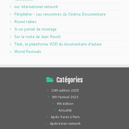
our International network
Périphérie – Les rencontres du Cinéma Documentaire
Round tables
Si on parlait de montage
Sur la route de Jean Rouch
Tënk, la plateforme VOD du documentaire d'auteur
World Festivals
Catégories
10th edition 2025
8th Festival 2023
9th édition
Actualité
Après Varan à Paris
AprèsVaran network