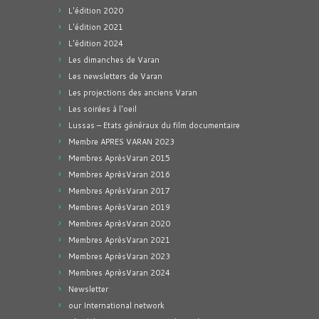
L'édition 2020
L'édition 2021
L'édition 2024
Les dimanches de Varan
Les newsletters de Varan
Les projections des anciens Varan
Les soirées à l'oeil
Lussas – Etats généraux du film documentaire
Membre APRES VARAN 2023
Membres AprèsVaran 2015
Membres AprèsVaran 2016
Membres AprèsVaran 2017
Membres AprèsVaran 2019
Membres AprèsVaran 2020
Membres AprèsVaran 2021
Membres AprèsVaran 2023
Membres AprèsVaran 2024
Newsletter
our International network