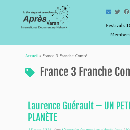
Festivals 
Members
Passer
au
Accueil
»
France 3 Franche Comté
contenu
France 3 Franche Co
Laurence Guérault – UN PET
PLANÈTE
25 mars 2016
dans
L'Annuaire des membres d'AprèsVaran
/
Me