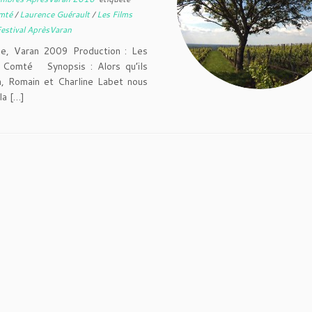
omté
/
Laurence Guérault
/
Les Films
estival AprèsVaran
 Varan 2009 Production : Les
e Comté Synopsis : Alors qu’ils
en, Romain et Charline Labet nous
la […]