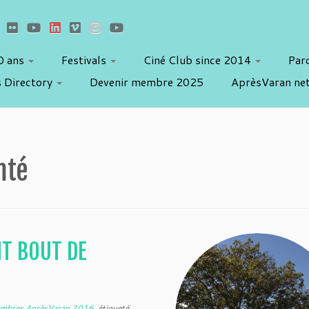
10 ans
Festivals
Ciné Club since 2014
Par
 Directory
Devenir membre 2025
AprèsVaran ne
mté
IT BOUT DE
mbres AprèsVaran 2016
étiqueté