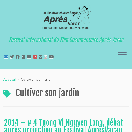
Festival International du Film Documentaire Après Varan
Passer
au
Accueil
»
Cultiver son jardin
contenu
Cultiver son jardin
2014 – # 4 Tuong Vi Nguyen Long, débat
après projection au Festival AprèsVaran