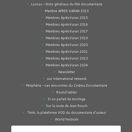
Lussas – Etats généraux du film documentaire
Membre APRES VARAN 2023
Membres AprèsVaran 2015
Membres AprèsVaran 2016
Membres AprèsVaran 2017
Membres AprèsVaran 2019
Membres AprèsVaran 2020
Membres AprèsVaran 2021
Membres AprèsVaran 2023
Membres AprèsVaran 2024
Newsletter
our International network
Périphérie – Les rencontres du Cinéma Documentaire
Round tables
Si on parlait de montage
Sur la route de Jean Rouch
Tënk, la plateforme VOD du documentaire d'auteur
World Festivals
Rechercher :