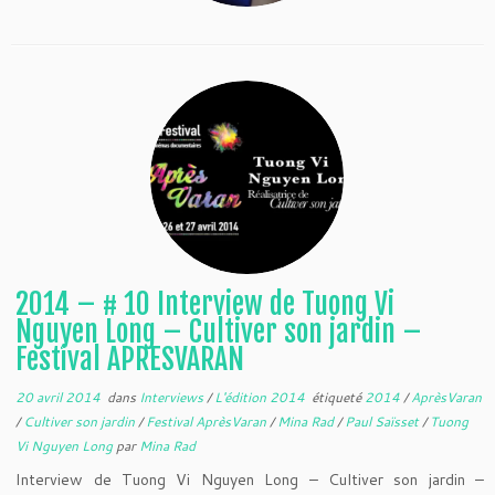
2014 – # 10 Interview de Tuong Vi
Nguyen Long – Cultiver son jardin –
Festival APRESVARAN
20 avril 2014
dans
Interviews
/
L'édition 2014
étiqueté
2014
/
AprèsVaran
/
Cultiver son jardin
/
Festival AprèsVaran
/
Mina Rad
/
Paul Saïsset
/
Tuong
Vi Nguyen Long
par
Mina Rad
Interview de Tuong Vi Nguyen Long – Cultiver son jardin –