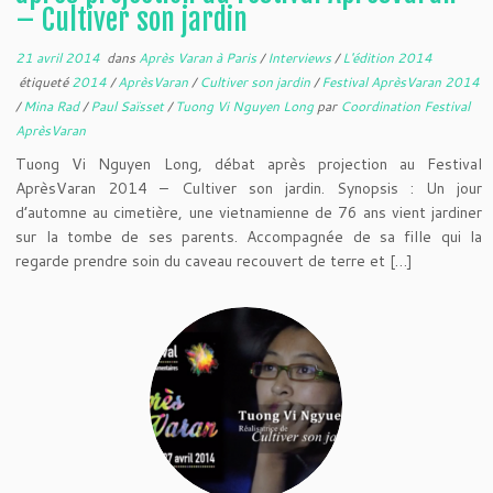
– Cultiver son jardin
21 avril 2014
dans
Après Varan à Paris
/
Interviews
/
L'édition 2014
étiqueté
2014
/
AprèsVaran
/
Cultiver son jardin
/
Festival AprèsVaran 2014
/
Mina Rad
/
Paul Saïsset
/
Tuong Vi Nguyen Long
par
Coordination Festival
AprèsVaran
Tuong Vi Nguyen Long, débat après projection au Festival
AprèsVaran 2014 – Cultiver son jardin. Synopsis : Un jour
d’automne au cimetière, une vietnamienne de 76 ans vient jardiner
sur la tombe de ses parents. Accompagnée de sa fille qui la
regarde prendre soin du caveau recouvert de terre et […]