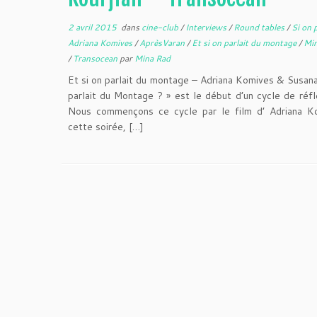
2 avril 2015
dans
cine-club
/
Interviews
/
Round tables
/
Si on 
Adriana Komives
/
AprèsVaran
/
Et si on parlait du montage
/
Mi
/
Transocean
par
Mina Rad
Et si on parlait du montage – Adriana Komives & Susana
parlait du Montage ? » est le début d’un cycle de réfl
Nous commençons ce cycle par le film d’ Adriana
cette soirée, […]