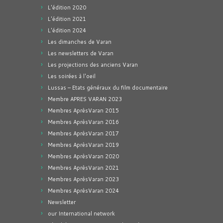
L'édition 2020
L'édition 2021
L'édition 2024
Les dimanches de Varan
Les newsletters de Varan
Les projections des anciens Varan
Les soirées à l'oeil
Lussas – Etats généraux du film documentaire
Membre APRES VARAN 2023
Membres AprèsVaran 2015
Membres AprèsVaran 2016
Membres AprèsVaran 2017
Membres AprèsVaran 2019
Membres AprèsVaran 2020
Membres AprèsVaran 2021
Membres AprèsVaran 2023
Membres AprèsVaran 2024
Newsletter
our International network