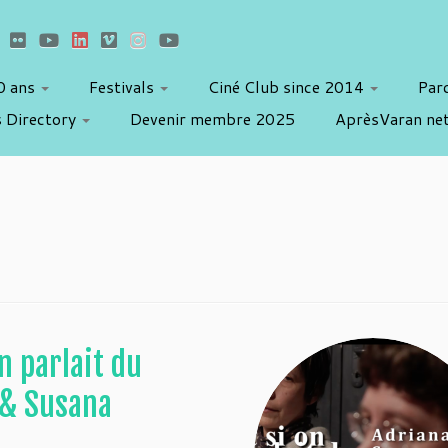
10 ans
Festivals
Ciné Club since 2014
Par
 Directory
Devenir membre 2025
AprèsVaran ne
n parlait du
& Susana