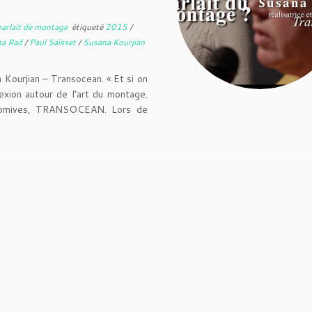
parlait de montage
étiqueté
2015
/
na Rad
/
Paul Saïsset
/
Susana Kourjian
 Kourjian – Transocean. « Et si on
exion autour de l’art du montage.
 Komives, TRANSOCEAN. Lors de