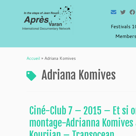
Festivals 
Members
Passer
au
Accueil
»
Adriana Komives
contenu
Adriana Komives
Ciné-Club 7 – 2015 – Et si o
montage-Adrianna Komives 
Kourjian – Transocean