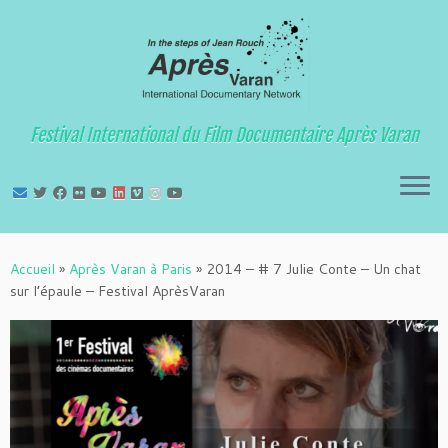
Festival International du Film Documentaire Après Varan
Passer
au
Accueil
»
Après Varan à Paris
»
2014 – # 7 Julie Conte – Un chat
contenu
sur l’épaule – Festival AprèsVaran