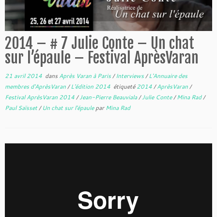
2014 – # 7 Julie Conte – Un chat
sur l’épaule – Festival AprèsVaran
21 avril 2014
dans
Après Varan à Paris
/
Interviews
/
L'Annuaire des
membres d'AprèsVaran
/
L'édition 2014
étiqueté
2014
/
AprèsVaran
/
Festival AprèsVaran 2014
/
Jean-Pierre Beauviala
/
Julie Conte
/
Mina Rad
/
Paul Saïsset
/
Un chat sur l'épaule
par
Mina Rad