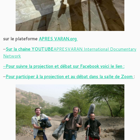
sur le plateforme
APRES VARAN.org
–
Sur la chaine YOUTUBE
APRESVARAN International Documentary
Network
–
Pour suivre la projection et débat sur Facebook voici le lien :
–
Pour participer à la projection et au débat dans la salle de Zoom
: