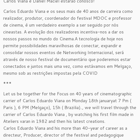
Carlos Viana e Daniel Maciel estarão conosco!
Carlos Eduardo Viana e os seus mais de 40 anos de carreira como
realizador, produtor, coordenador do festival MDOC e professor
de cinema, é um verdadeiro exemplo a ser seguido por nós
cineastas. A evolução dos realizadores incentiva-nos a dar os
nossos passos no mundo do Cinema.A tecnologia de hoje nos
permite possibilidades maravilhosas de conectar, expandir e
consolidar nossos eventos de Networking Internacional, será
através de nosso festival de documentário que poderemos estar
conectados e juntos mais uma vez, como estávamos em Melgaço,
mesmo sob as restrições impostas pela COVID
***
Let us be together for the Focus on 40 years of cinematographic
carrier of Carlos Eduardo Viana on Monday 18th januaryat 7 Pm (
Paris ), 6 PM (Melgaço), 15h ( Brazilia).., we will travel through the
carrier of Carlos Eduardo Viana , by watching his first film made in
Ateliers varan in 1982 and then his latest creations.
Carlos Eduardo Viana and his more than 40-year of career as a
directeur, Producer, director of the festival and pedagogique