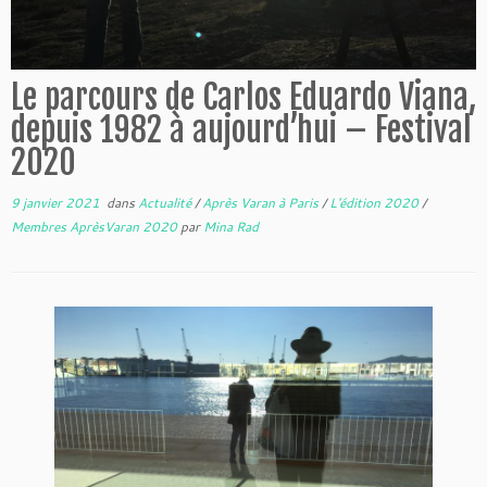
Le parcours de Carlos Eduardo Viana,
depuis 1982 à aujourd’hui – Festival
2020
9 janvier 2021
dans
Actualité
/
Après Varan à Paris
/
L'édition 2020
/
Membres AprèsVaran 2020
par
Mina Rad