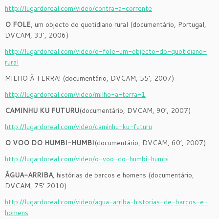
http://lugardoreal.com/video/contra-a-corrente
O FOLE
, um objecto do quotidiano rural (documentário, Portugal,
DVCAM, 33’, 2006)
http://lugardoreal.com/video/o-fole-um-objecto-do-quotidiano-
rural
MILHO À TERRA! (documentário, DVCAM, 55’, 2007)
http://lugardoreal.com/video/milho-a-terra-1
CAMINHU KU FUTURU
(documentário, DVCAM, 90’, 2007)
http://lugardoreal.com/video/caminhu-ku-futuru
O VOO DO HUMBI-HUMBI
(documentário, DVCAM, 60’, 2007)
http://lugardoreal.com/video/o-voo-do-humbi-humbi
ÁGUA-ARRIBA
, histórias de barcos e homens (documentário,
DVCAM, 75’ 2010)
http://lugardoreal.com/video/agua-arriba-historias-de-barcos-e-
homens