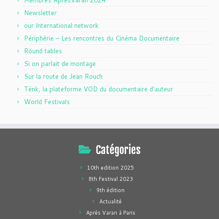
Newsletter
our International network
Périphérie – Les rencontres du Cinéma Documentaire
Round tables
Si on parlait de montage
Sur la route de Jean Rouch
Tënk, la plateforme VOD du documentaire d'auteur
World Festivals
Catégories
10th edition 2025
8th Festival 2023
9th édition
Actualité
Après Varan à Paris