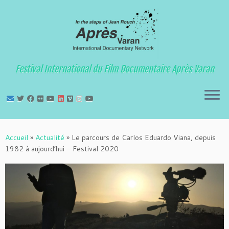
Festival International du Film Documentaire Après Varan
Passer
au
Accueil
»
Actualité
»
Le parcours de Carlos Eduardo Viana, depuis
contenu
1982 à aujourd’hui – Festival 2020