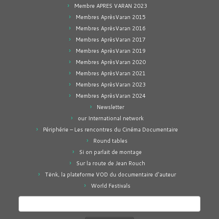
Membre APRES VARAN 2023
Membres AprèsVaran 2015
Membres AprèsVaran 2016
Membres AprèsVaran 2017
Membres AprèsVaran 2019
Membres AprèsVaran 2020
Membres AprèsVaran 2021
Membres AprèsVaran 2023
Membres AprèsVaran 2024
Newsletter
our International network
Périphérie – Les rencontres du Cinéma Documentaire
Round tables
Si on parlait de montage
Sur la route de Jean Rouch
Tënk, la plateforme VOD du documentaire d'auteur
World Festivals
Rechercher :