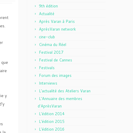
9th édition
Actualité
orent
Après Varan à Paris
es.
AprèsVaran network
cine-club
er
Cinéma du Réel
Festival 2017
Festival de Cannes
é que
Festivals
aire
Forum des images
Interviews
L'actualité des Ateliers Varan
ie y
L'Annuaire des membres
d’y
d'AprèsVaran
L'édition 2014
L'édition 2015
es
L'édition 2016
 la