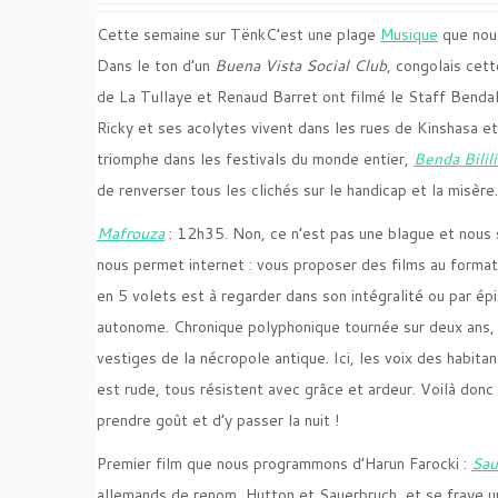
Cette semaine sur Tënk
C’est une plage
Musique
que nous
Dans le ton d’un
Buena Vista Social Club
, congolais cett
de La Tullaye et Renaud Barret ont filmé le Staff BendaBi
Ricky et ses acolytes vivent dans les rues de Kinshasa et c
triomphe dans les festivals du monde entier,
Benda Bilili
de renverser tous les clichés sur le handicap et la misèr
Mafrouza
: 12h35. Non, ce n’est pas une blague et nous 
nous permet internet : vous proposer des films au forma
en 5 volets est à regarder dans son intégralité ou par ép
autonome. Chronique polyphonique tournée sur deux ans
vestiges de la nécropole antique. Ici, les voix des habit
est rude, tous résistent avec grâce et ardeur. Voilà don
prendre goût et d’y passer la nuit !
Premier film que nous programmons d’Harun Farocki :
Sau
allemands de renom, Hutton et Sauerbruch, et se fraye un