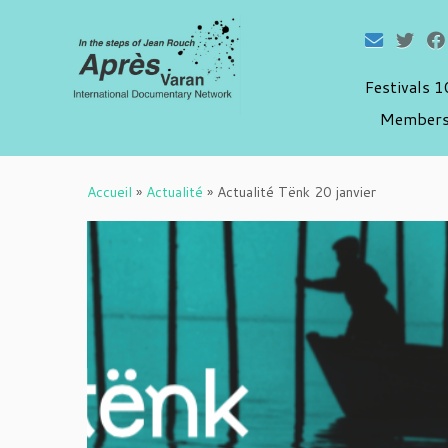
Festivals 
Members
Passer
au
Accueil
»
Actualité
»
Actualité Tënk 20 janvier
contenu