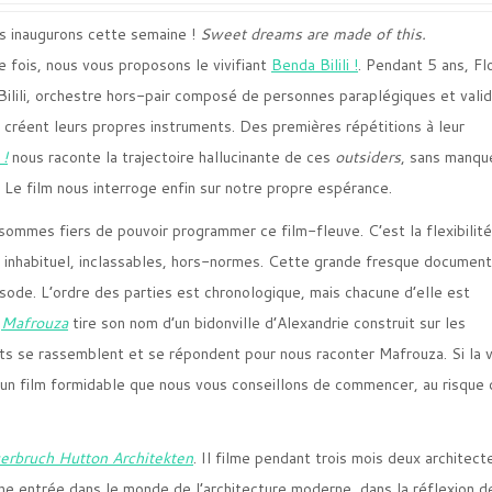
 inaugurons cette semaine !
Sweet dreams are made of this.
e fois, nous vous proposons le vivifiant
Benda Bilili !
.
Pendant 5 ans, Fl
lili, orchestre hors-pair composé de personnes paraplégiques et valid
réent leurs propres instruments. Des premières répétitions à leur
 !
nous raconte la trajectoire hallucinante de ces
outsiders
, sans manqu
e. Le film nous interroge enfin sur notre propre espérance.
sommes fiers de pouvoir programmer ce film-fleuve. C’est la flexibilit
t inhabituel, inclassables, hors-normes. Cette grande fresque document
isode. L’ordre des parties est chronologique, mais chacune d’elle est
,
Mafrouza
tire son nom d’un bidonville d’Alexandrie construit sur les
ants se rassemblent et se répondent pour nous raconter Mafrouza. Si la v
c un film formidable que nous vous conseillons de commencer, au risque 
erbruch Hutton Architekten
. Il filme pendant trois mois deux architect
e entrée dans le monde de l’architecture moderne, dans la réflexion de