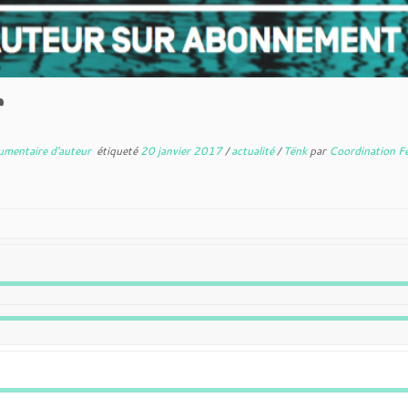
r
umentaire d'auteur
étiqueté
20 janvier 2017
/
actualité
/
Tënk
par
Coordination Fe