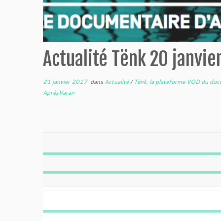
Actualité Tënk 20 janvie
21 janvier 2017
dans
Actualité
/
Tënk, la plateforme VOD du doc
AprèsVaran