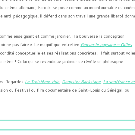
n du cinéma allemand, Farocki se pose comme un incontournable du ciném
e anti-pédagogique, il défend dans son travail une grande liberté donn
 comme enseignant et comme jardinier, il a boulversé la conception
r ne pas faire ». Le magnifique entretien
Penser le paysage – Gilles
écondité conceptuelle et ses réalisations concrètes ; il fait surtout vole
lisées ! Celui qui se revendique jardinier se révèle un philosophe
ains. Regardez
Le Troisième vide
,
Gangster Backstage
,
La souffrance e
ion du Festival du film documentaire de Saint-Louis du Sénégal, ou