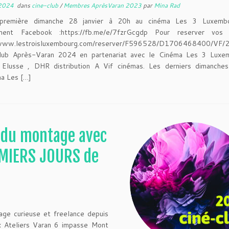
 2024
dans
cine-club
/
Membres AprèsVaran 2023
par
Mina Rad
première dimanche 28 janvier à 20h au cinéma Les 3 Luxembo
ment Facebook :https://fb.me/e/7fzrGcgdp Pour reserver vos
/www.lestroisluxembourg.com/reserver/F596528/D1706468400/VF/
lub Après-Varan 2024 en partenariat avec le Cinéma Les 3 Luxe
e Elusse , DHR distribution A Vif cinémas. Les derniers dimanche
a Les […]
t du montage avec
EMIERS JOURS de
ge curieuse et freelance depuis
 Ateliers Varan 6 impasse Mont