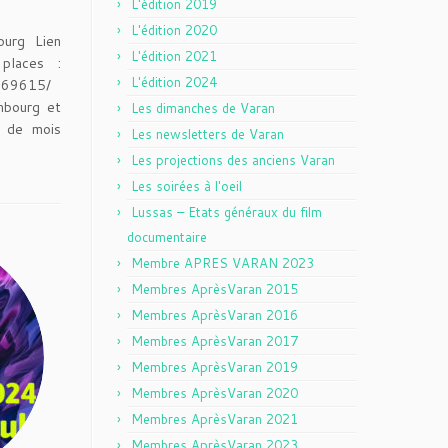
L'édition 2019
L'édition 2020
urg Lien
L'édition 2021
 places :
L'édition 2024
269615/
mbourg et
Les dimanches de Varan
s de mois
Les newsletters de Varan
Les projections des anciens Varan
Les soirées à l'oeil
Lussas – Etats généraux du film
documentaire
Membre APRES VARAN 2023
Membres AprèsVaran 2015
Membres AprèsVaran 2016
Membres AprèsVaran 2017
Membres AprèsVaran 2019
Membres AprèsVaran 2020
Membres AprèsVaran 2021
Membres AprèsVaran 2023