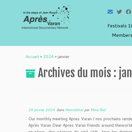
Festivals 
Members
Passer
au
Accueil
»
2024
»
janvier
contenu
Archives du mois :
ja
26 janvier 2024
dans
Newsletter
par
Mina Rad
Our monthly meeting Apres Varan / nos prochains rende
Après Varan Dear Apres Varan friends around theworl
en place des séances de ciné club tous les derni