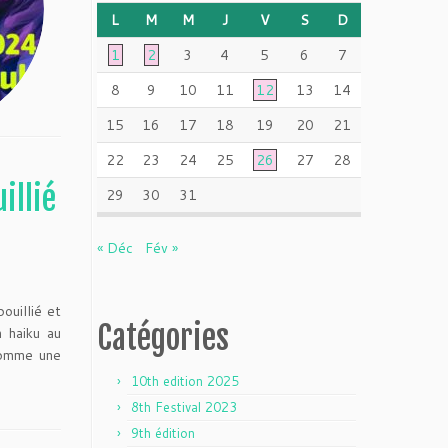
L
M
M
J
V
S
D
1
2
3
4
5
6
7
8
9
10
11
12
13
14
15
16
17
18
19
20
21
22
23
24
25
26
27
28
illié
29
30
31
« Déc
Fév »
uillié et
Catégories
 haiku au
comme une
10th edition 2025
8th Festival 2023
9th édition