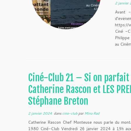
2 janvier
Avant -
d’evene
https:/
Ciné -C
Philipp
au Ciném
Ciné-Club 21 – Si on parfai
Catherine Rascon et LES PR
Stéphane Breton
2 janvier 2024
dans
cine-club
par
Mina Rad
Catherine Rascon Chef Monteuse nous parle du monta
1980 Ciné-Club Vendredi 26 janvier 2024 à 19h aux