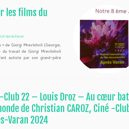
r les films du
ival AprèsVaran
s » de Giorgi Mrevlshvili (Georgie,
du travail de Giorgi Mrevlishvili
fant autiste par son grand-père
-Club 22 – Louis Droz – Au cœur ba
onde de Christian CAROZ, Ciné -Clu
ès-Varan 2024