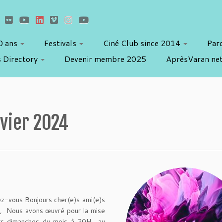
10 ans
Festivals
Ciné Club since 2014
Par
 Directory
Devenir membre 2025
AprèsVaran ne
nvier 2024
z-vous Bonjours cher(e)s ami(e)s
d, Nous avons œuvré pour la mise
ers dimanches du mois à 20H au