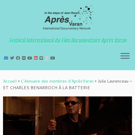
Festival International du Film Documentaire Après Varan
Passer
au
Accueil
»
L'Annuaire des membres d'AprèsVaran
»
Julia Laurenceau –
contenu
ET CHARLES BENARROCH À LA BATTERIE