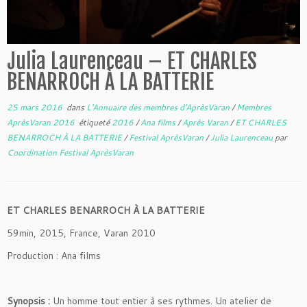
Julia Laurenceau – ET CHARLES
BENARROCH À LA BATTERIE
25 mars 2016
dans
L'Annuaire des membres d'AprèsVaran
/
Membres
AprèsVaran 2016
étiqueté
2016
/
Ana films
/
Après Varan
/
ET CHARLES
BENARROCH À LA BATTERIE
/
Festival AprèsVaran
/
Julia Laurenceau
par
Coordination Festival AprèsVaran
ET CHARLES BENARROCH À LA BATTERIE
59min, 2015, France, Varan 2010
Production : Ana films
Synopsis :
Un homme tout entier à ses rythmes. Un atelier de