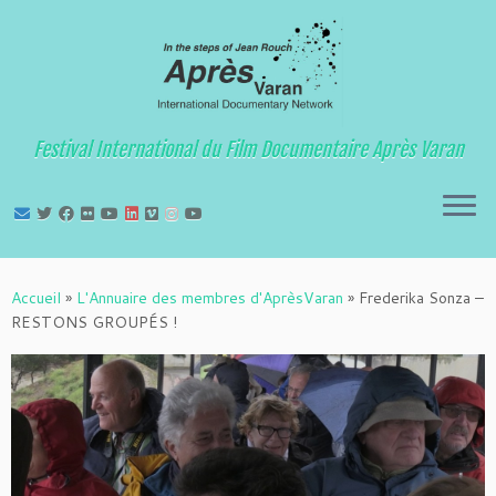
Festival International du Film Documentaire Après Varan
Passer
au
Accueil
»
L'Annuaire des membres d'AprèsVaran
»
Frederika Sonza –
contenu
RESTONS GROUPÉS !