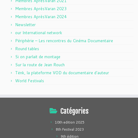
Membres AprèsVaran 2021
Membres AprèsVaran 2023
Membres AprèsVaran 2024
Newsletter
our International network
Périphérie – Les rencontres du Cinéma Documentaire
Round tables
Si on parlait de montage
Sur la route de Jean Rouch
Tënk, la plateforme VOD du documentaire d'auteur
World Festivals
Catégories
10th edition 2025
8th Festival 2023
9th édition