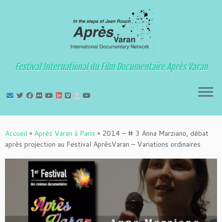
Festival International du Film Documentaire Après Varan
Passer
au
Accueil
»
Après Varan à Paris
»
2014 – # 3 Anna Marziano, débat
contenu
après projection au Festival AprèsVaran – Variations ordinaires