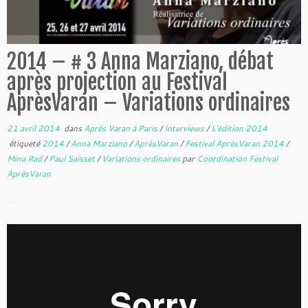
2014 – # 3 Anna Marziano, débat
après projection au Festival
AprèsVaran – Variations ordinaires
21 avril 2014
dans
Après Varan à Paris
/
Interviews
/
L'édition 2014
étiqueté
2014
/
Anna Marziano
/
AprèsVaran
/
Festival AprèsVaran 2014
/
Mina Rad
/
Paul Saïsset
/
Variations ordinaires
par
Coordination Festival
AprèsVaran