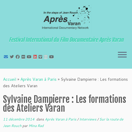
Festival International du Film Documentaire Après Varan
Passer
au
Accueil
»
Après Varan à Paris
»
Sylvaine Dampierre : Les formations
contenu
des Ateliers Varan
Sylvaine Dampierre : Les formations
des Ateliers Varan
11 décembre 2014
dans
Après Varan à Paris
/
Interviews
/
Sur la route de
Jean Rouch
par
Mina Rad