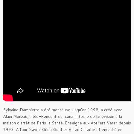
Sylvaine Dampierre a été monteuse jusqu’en 1998, a créé avec
Alain Moreau, Télé-Rencontres, canal interne de télévision à la
maison d’arrêt de Paris la Santé. Enseigne aux Ateliers Varan depuis
1993. A fondé avec Gilda Gonfier Varan Caraïbe et encadré en