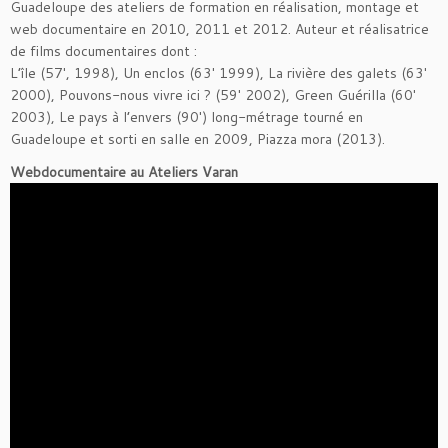
Guadeloupe des ateliers de formation en réalisation, montage et
web documentaire en 2010, 2011 et 2012. Auteur et réalisatrice
de films documentaires dont :
L’île (57′, 1998), Un enclos (63′ 1999), La rivière des galets (63′
2000), Pouvons-nous vivre ici ? (59′ 2002), Green Guérilla (60′
2003), Le pays à l’envers (90′) long-métrage tourné en
Guadeloupe et sorti en salle en 2009, Piazza mora (2013).
Webdocumentaire au Ateliers Varan