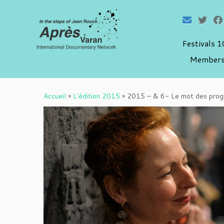
Festivals 
Members
Passer
au
Accueil
»
L'édition 2015
»
2015 – & 6- Le mot des progr
contenu