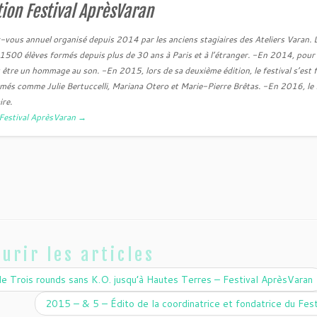
ion Festival AprèsVaran
-vous annuel organisé depuis 2014 par les anciens stagiaires des Ateliers Varan. 
500 élèves formés depuis plus de 30 ans à Paris et à l’étranger. -En 2014, pour
it être un hommage au son. -En 2015, lors de sa deuxième édition, le festival s’est f
rmés comme Julie Bertuccelli, Mariana Otero et Marie-Pierre Brêtas. -En 2016, le f
ire.
n Festival AprèsVaran
→
urir les articles
 Trois rounds sans K.O. jusqu’à Hautes Terres – Festival AprèsVaran
2015 – & 5 – Édito de la coordinatrice et fondatrice du Fes