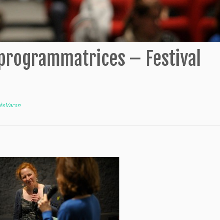
 programmatrices – Festival
rèsVaran