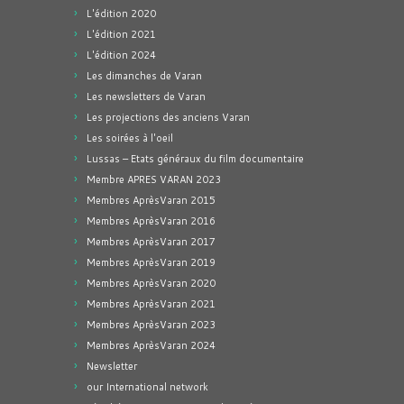
L'édition 2020
L'édition 2021
L'édition 2024
Les dimanches de Varan
Les newsletters de Varan
Les projections des anciens Varan
Les soirées à l'oeil
Lussas – Etats généraux du film documentaire
Membre APRES VARAN 2023
Membres AprèsVaran 2015
Membres AprèsVaran 2016
Membres AprèsVaran 2017
Membres AprèsVaran 2019
Membres AprèsVaran 2020
Membres AprèsVaran 2021
Membres AprèsVaran 2023
Membres AprèsVaran 2024
Newsletter
our International network