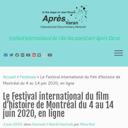
Festival International du Film Documentaire Après Varan
Passer
au
Accueil
»
Festivals
»
Le Festival international du film d’histoire de
contenu
Montréal du 4 au 14 juin 2020, en ligne
Le Festival international du film
d’histoire de Montréal du 4 au 14
juin 2020, en ligne
3 juin 2020
dans
Festivals
/
World Festivals
par
Mina Rad