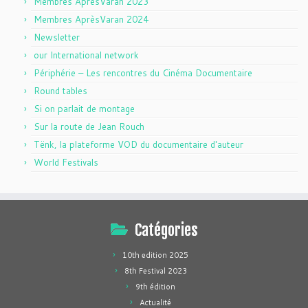
Membres AprèsVaran 2023
Membres AprèsVaran 2024
Newsletter
our International network
Périphérie – Les rencontres du Cinéma Documentaire
Round tables
Si on parlait de montage
Sur la route de Jean Rouch
Tënk, la plateforme VOD du documentaire d'auteur
World Festivals
Catégories
10th edition 2025
8th Festival 2023
9th édition
Actualité