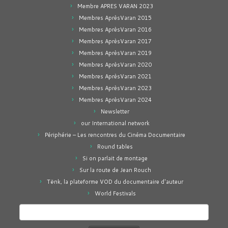
Membre APRES VARAN 2023
Membres AprèsVaran 2015
Membres AprèsVaran 2016
Membres AprèsVaran 2017
Membres AprèsVaran 2019
Membres AprèsVaran 2020
Membres AprèsVaran 2021
Membres AprèsVaran 2023
Membres AprèsVaran 2024
Newsletter
our International network
Périphérie – Les rencontres du Cinéma Documentaire
Round tables
Si on parlait de montage
Sur la route de Jean Rouch
Tënk, la plateforme VOD du documentaire d'auteur
World Festivals
Rechercher :