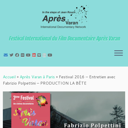
Festival International du Film Documentaire Après Varan
Passer
au
Accueil
»
Après Varan à Paris
»
Festival 2016 – Entretien avec
contenu
Fabrizio Polpettini – PRODUCTION LA BÊTE