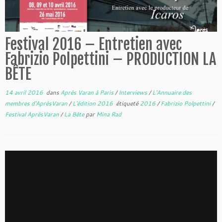
Festival 2016 – Entretien avec
Fabrizio Polpettini – PRODUCTION LA
BÊTE
14 avril 2016
dans
Après Varan à Paris
/
Interviews
/
L'Annuaire des
membres d'AprèsVaran
/
L'édition 2016
étiqueté
2016
/
Fabrizio Polpettini
/
Festival AprèsVaran
/
La Bête
par
Mina Rad