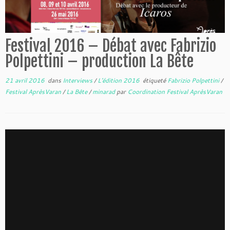
Festival 2016 – Débat avec Fabrizio
Polpettini – production La Bête
21 avril 2016
dans
Interviews
/
L'édition 2016
étiqueté
Fabrizio Polpettini
/
Festival AprèsVaran
/
La Bête
/
minarad
par
Coordination Festival AprèsVaran