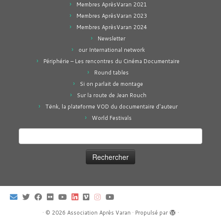
Membres AprèsVaran 2021
Membres AprèsVaran 2023
Membres AprèsVaran 2024
Newsletter
our International network
Périphérie – Les rencontres du Cinéma Documentaire
Round tables
Si on parlait de montage
Sur la route de Jean Rouch
Tënk, la plateforme VOD du documentaire d'auteur
World Festivals
Rechercher :
·
© 2026
Association Après Varan
·
Propulsé par
·