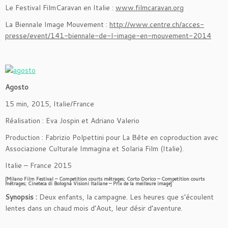
Le Festival FilmCaravan en Italie :
www.filmcaravan.org
La Biennale Image Mouvement :
http://www.centre.ch/acces-
presse/event/141-biennale-de-l-image-en-mouvement-2014
Agosto
15 min, 2015, Italie/France
Réalisation : Eva Jospin et Adriano Valerio
Production : Fabrizio Polpettini pour La Bête en coproduction avec
Associazione Culturale Immagina et Solaria Film (Italie).
Italie – France 2015
[Milano Film Festival – Competition courts métrages;
Corto Dorico – Competition courts
métrages;
Cineteca di Bologna Visioni Italiane – Prix de la meilleure image]
Synopsis :
Deux enfants, la campagne. Les heures que s’écoulent
lentes dans un chaud mois d’Aout, leur désir d’aventure.