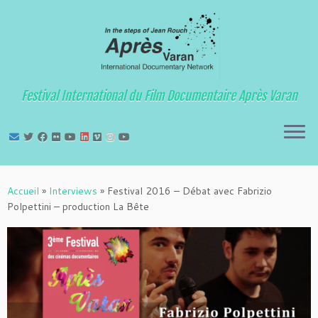
Festival International du Film Documentaire Après Varan
Passer
au
Accueil
»
Interviews
»
Festival 2016 – Débat avec Fabrizio
contenu
Polpettini – production La Bête