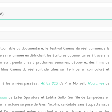
88)
tournable du documentaire, le festival Cinéma du réel commence la
re sa renommée en défrichant les écritures documentaires à travers le
onneur : pendant les 3 prochaines semaines, découvrez des films de
films Cinéma du réel sont identifiés sur Tënk par un coin coloré et
mé les années passées :
Africa 815
de
Pilar Monsell,
Nocturnes
de
gnum
de Ester Sparatore et Letitia Gullo. Sur l’île de Lampedusa en
 la victoire surprise de Giusi Nicolini, candidate sans étiquette issue
 et l’engagement entier apportent un regard humain sur la crise des