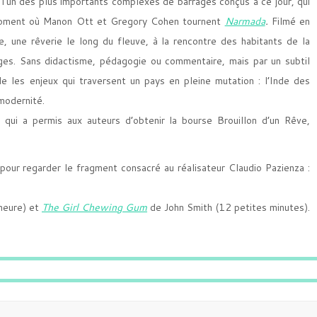
l’un des plus importants complexes de barrages conçus à ce jour, qui
 moment où Manon Ott et Gregory Cohen tournent
Narmada
.
Filmé en
 une rêverie le long du fleuve, à la rencontre des habitants de la
ages. Sans didactisme, pédagogie ou commentaire, mais par un subtil
le les enjeux qui traversent un pays en pleine mutation : l’Inde des
modernité.
e qui a permis aux auteurs d’obtenir la bourse Brouillon d’un Rêve,
 pour regarder le fragment consacré au réalisateur Claudio Pazienza :
heure) et
The Girl Chewing Gum
de John Smith (12 petites minutes).