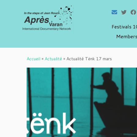
Festivals 
Members
Passer
au
Accueil
»
Actualité
»
Actualité Tënk 17 mars
contenu