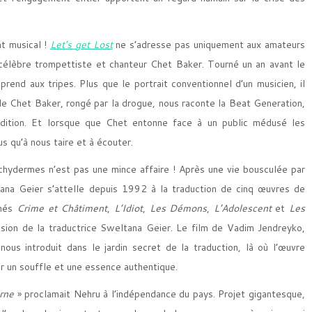
t musical !
Let’s get Lost
ne s’adresse pas uniquement aux amateurs
 célèbre trompettiste et chanteur Chet Baker. Tourné un an avant le
prend aux tripes. Plus que le portrait conventionnel d’un musicien, il
 de Chet Baker, rongé par la drogue, nous raconte la Beat Generation,
rdition. Et lorsque que Chet entonne face à un public médusé les
lus qu’à nous taire et à écouter.
chydermes n’est pas une mince affaire ! Après une vie bousculée par
ltana Geier s’attelle depuis 1992 à la traduction de cinq œuvres de
mmés
Crime et Châtiment
,
L’Idiot
,
Les Démons
,
L’Adolescent
et
Les
assion de la traductrice Sweltana Geier. Le film de Vadim Jendreyko,
ous introduit dans le jardin secret de la traduction, là où l’œuvre
rir un souffle et une essence authentique.
erne
» proclamait Nehru à l’indépendance du pays. Projet gigantesque,