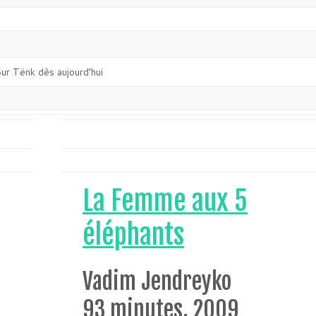
ur Tënk dès aujourd’hui
La Femme aux 5
éléphants
Vadim Jendreyko
93 minutes, 2009