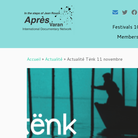
Festivals 
Members
Passer
au
Accueil
»
Actualité
»
Actualité Tënk 11 novembre
contenu