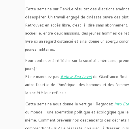
Cette semaine sur Tënk
Le résultat des élections américa
désespérer. Un travail engagé de cinéaste ouvre des pist
Retrouvez en accès libre, c’est-à-dire sans abonnement,
accueille, entre deux missions, des jeunes hommes de ret
livre ici un regard distancié et ainsi donne un aperçu con
jeunes militaires.
Pour continuer à réfléchir sur la société américaine, pr
jours) !
Et ne manquez pas
Below Sea Level
de Gianfranco Rosi. 
autre facette de l’Amérique : des hommes et des femmes v
la société leur refusait.
Cette semaine nous donne le vertige ! Regardez
Into Ete
du monde – une aberration politique et écologique que l
même. Comment prévenir nos descendants des déchets mor
comprendront-ils ? Le réalisateur va jusqu’à dresser un p