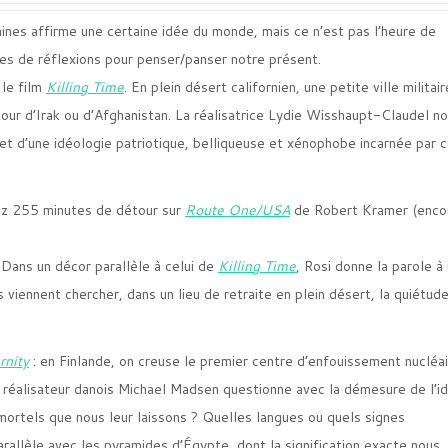
ines affirme une certaine idée du monde, mais ce n’est pas l’heure de
es de réflexions pour penser/panser notre présent.
 le film
Killing Time
. En plein désert californien, une petite ville militair
our d’Irak ou d’Afghanistan. La réalisatrice Lydie Wisshaupt-Claudel n
cret d’une idéologie patriotique, belliqueuse et xénophobe incarnée par 
enez 255 minutes de détour sur
Route One/USA
de Robert Kramer (enco
Dans un décor parallèle à celui de
Killing Time
, Rosi donne la parole à
iennent chercher, dans un lieu de retraite en plein désert, la quiétud
rnity
: en Finlande, on creuse le premier centre d’enfouissement nucléa
e réalisateur danois Michael Madsen questionne avec la démesure de l’i
tels que nous leur laissons ? Quelles langues ou quels signes
arallèle avec les pyramides d’Égypte, dont la signification exacte nous