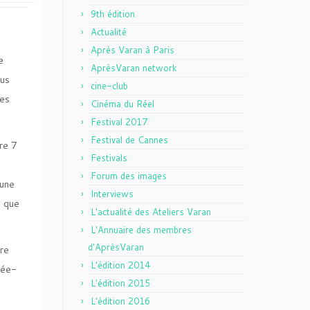
9th édition
Actualité
Après Varan à Paris
e
AprèsVaran network
ous
cine-club
ces
Cinéma du Réel
Festival 2017
Festival de Cannes
re 7
Festivals
Forum des images
 une
Interviews
e que
L'actualité des Ateliers Varan
L'Annuaire des membres
d'AprèsVaran
ire
L'édition 2014
dée-
L'édition 2015
L'édition 2016