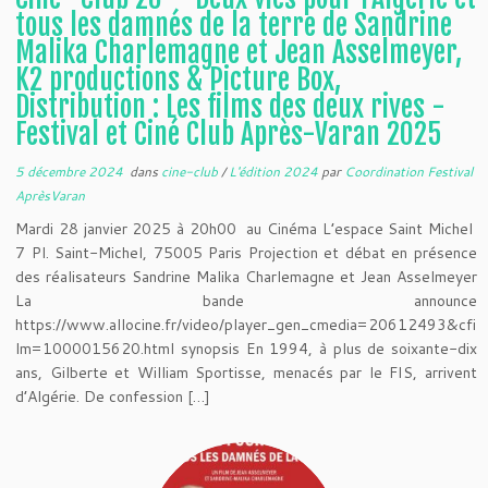
tous les damnés de la terre de Sandrine
Malika Charlemagne et Jean Asselmeyer,
K2 productions & Picture Box,
Distribution : Les films des deux rives -
Festival et Ciné Club Après-Varan 2025
5 décembre 2024
dans
cine-club
/
L'édition 2024
par
Coordination Festival
AprèsVaran
Mardi 28 janvier 2025 à 20h00 au Cinéma L’espace Saint Michel
7 Pl. Saint-Michel, 75005 Paris Projection et débat en présence
des réalisateurs Sandrine Malika Charlemagne et Jean Asselmeyer
La bande announce
https://www.allocine.fr/video/player_gen_cmedia=20612493&cfi
lm=1000015620.html synopsis En 1994, à plus de soixante-dix
ans, Gilberte et William Sportisse, menacés par le FIS, arrivent
d’Algérie. De confession […]