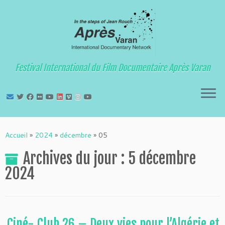
Festival International du Film Documentaire Après Varan
Passer
au
Accueil
»
2024
»
décembre
»
05
contenu
Archives du jour :
5 décembre
2024
Ciné- Club 26 – Deux vies pour l’Algérie et