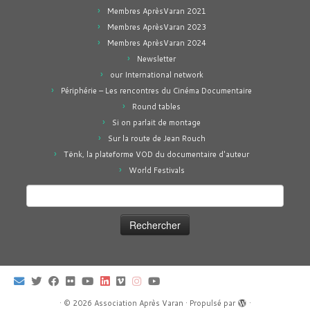
Membres AprèsVaran 2021
Membres AprèsVaran 2023
Membres AprèsVaran 2024
Newsletter
our International network
Périphérie – Les rencontres du Cinéma Documentaire
Round tables
Si on parlait de montage
Sur la route de Jean Rouch
Tënk, la plateforme VOD du documentaire d'auteur
World Festivals
Rechercher :
·
© 2026
Association Après Varan
·
Propulsé par
·