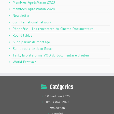
Membres AprèsVaran 2023
Membres AprèsVaran 2024
Newsletter
our International network
Périphérie – Les rencontres du Cinéma Documentaire
Round tables
Si on parlait de montage
Sur la route de Jean Rouch
Tënk, la plateforme VOD du documentaire d'auteur
World Festivals
Catégories
10th edition 2025
8th Festival 2023
9th édition
Actualité