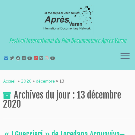
Festival International du Film Documentaire Après Varan
Passer
au
Accueil
»
2020
»
décembre
»
13
contenu
Archives du jour :
13 décembre
2020
« I Guerrieri » de Loredana Acquaviva–