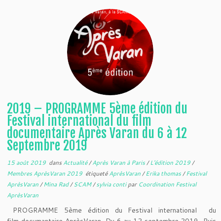
2019 – PROGRAMME 5ème édition du
Festival international du film
documentaire Après Varan du 6 à 12
Septembre 2019
15 août 2019
dans
Actualité
/
Après Varan à Paris
/
L'édition 2019
/
Membres AprèsVaran 2019
étiqueté
AprèsVaran
/
Erika thomas
/
Festival
AprèsVaran
/
Mina Rad
/
SCAM
/
sylvia conti
par
Coordination Festival
AprèsVaran
PROGRAMME 5ème édition du Festival international du