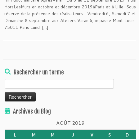
film documantaire AprèsVaran Du 6 au 12 septembre 2019 Puis
HorsLesMurs en octobre et décembre 2019àParis et à Lille Sous
réserve de la présence des réalisateurs Vendredi 6, Samedi 7 et
Dimanche 8 septembre aux Ateliers Varan 6, impasse Mont Louis,
75011 Paris Lundi […]
Rechercher un terme
Rechercher :
Archives du Blog
AOÛT 2019
L
M
M
J
V
S
D