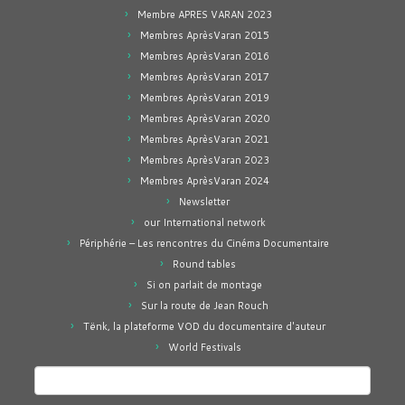
Membre APRES VARAN 2023
Membres AprèsVaran 2015
Membres AprèsVaran 2016
Membres AprèsVaran 2017
Membres AprèsVaran 2019
Membres AprèsVaran 2020
Membres AprèsVaran 2021
Membres AprèsVaran 2023
Membres AprèsVaran 2024
Newsletter
our International network
Périphérie – Les rencontres du Cinéma Documentaire
Round tables
Si on parlait de montage
Sur la route de Jean Rouch
Tënk, la plateforme VOD du documentaire d'auteur
World Festivals
Rechercher :