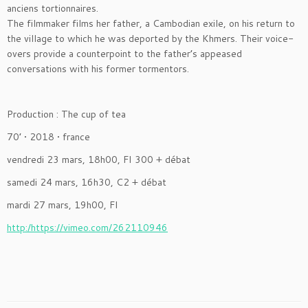
anciens tortionnaires.
The filmmaker films her father, a Cambodian exile, on his return to
the village to which he was deported by the Khmers. Their voice-
overs provide a counterpoint to the father’s appeased
conversations with his former tormentors.
Production : The cup of tea
70’ • 2018 • france
vendredi 23 mars, 18h00, FI 300 + débat
samedi 24 mars, 16h30, C2 + débat
mardi 27 mars, 19h00, FI
http:/https://vimeo.com/262110946