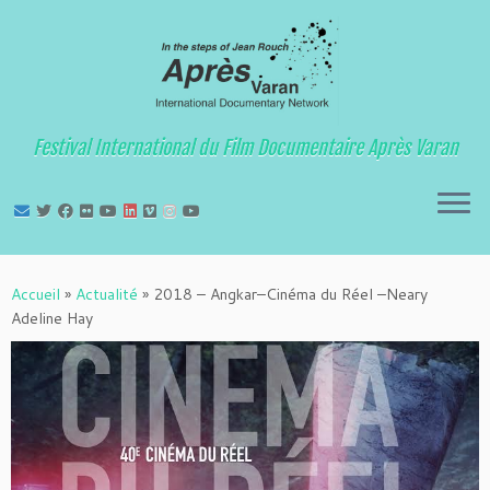
Festival International du Film Documentaire Après Varan
Passer
au
Accueil
»
Actualité
»
2018 – Angkar–Cinéma du Réel –Neary
contenu
Adeline Hay