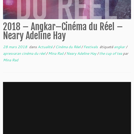
2018 – Angkar–Cinéma du Réel –
Neary Adeline Hay
28 mars 2018
dans
Actualité
/
Cinéma du Réel
/
Festivals
étiqueté
angkar
/
apresvaran cinéma du réel
/
Mina Rad
/
Neary Adeline Hay
/
the cup of tea
par
Mina Rad