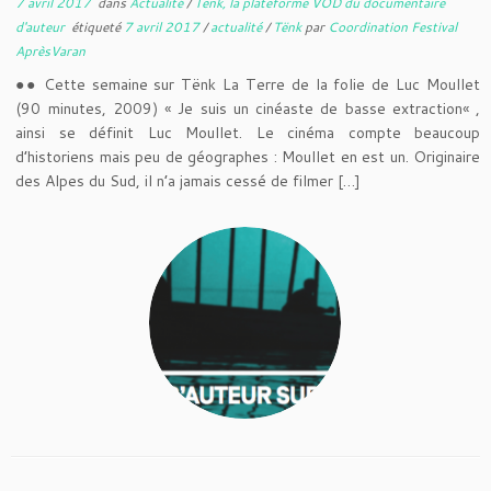
7 avril 2017
dans
Actualité
/
Tënk, la plateforme VOD du documentaire
d'auteur
étiqueté
7 avril 2017
/
actualité
/
Tënk
par
Coordination Festival
AprèsVaran
●● Cette semaine sur Tënk La Terre de la folie de Luc Moullet
(90 minutes, 2009) « Je suis un cinéaste de basse extraction« ,
ainsi se définit Luc Moullet. Le cinéma compte beaucoup
d’historiens mais peu de géographes : Moullet en est un. Originaire
des Alpes du Sud, il n’a jamais cessé de filmer […]