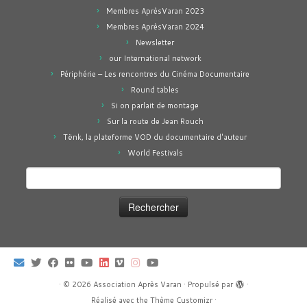
Membres AprèsVaran 2023
Membres AprèsVaran 2024
Newsletter
our International network
Périphérie – Les rencontres du Cinéma Documentaire
Round tables
Si on parlait de montage
Sur la route de Jean Rouch
Tënk, la plateforme VOD du documentaire d'auteur
World Festivals
Rechercher :
·
© 2026
Association Après Varan
·
Propulsé par
·
Réalisé avec the
Thème Customizr
·