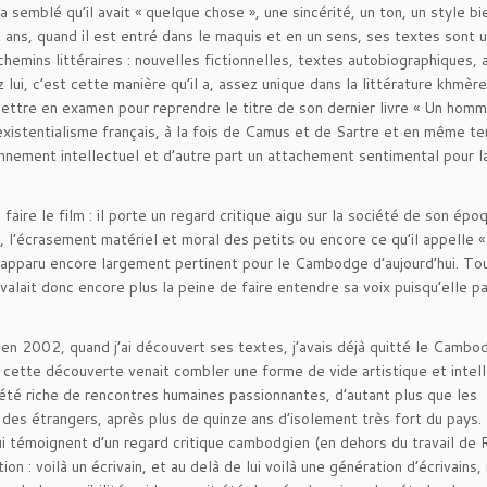
semblé qu’il avait « quelque chose », une sincérité, un ton, un style bie
uit ans, quand il est entré dans le maquis et en un sens, ses textes sont 
hemins littéraires : nouvelles fictionnelles, textes autobiographiques,
 lui, c’est cette manière qu’il a, assez unique dans la littérature khmère
ettre en examen pour reprendre le titre de son dernier livre « Un hom
’existentialisme français, à la fois de Camus et de Sartre et en même t
nnement intellectuel et d’autre part un attachement sentimental pour la
 faire le film : il porte un regard critique aigu sur la société de son épo
e, l’écrasement matériel et moral des petits ou encore ce qu’il appelle «
 apparu encore largement pertinent pour le Cambodge d’aujourd’hui. To
alait donc encore plus la peine de faire entendre sa voix puisqu’elle pa
 en 2002, quand j’ai découvert ses textes, j’avais déjà quitté le Cambo
 cette découverte venait combler une forme de vide artistique et intel
t été riche de rencontres humaines passionnantes, d’autant plus que les
es étrangers, après plus de quinze ans d’isolement très fort du pays. 
qui témoignent d’un regard critique cambodgien (en dehors du travail de 
n : voilà un écrivain, et au delà de lui voilà une génération d’écrivains,