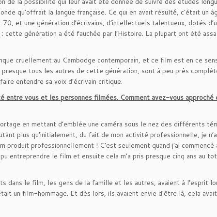
n de la possibilité qui leur avait été donnée de suivre des études longu
de qu’offrait la langue française. Ce qui en avait résulté, c’était un â
70, et une génération d’écrivains, d’intellectuels talentueux, dotés d’
e : cette génération a été fauchée par l’Histoire. La plupart ont été ass
manque cruellement au Cambodge contemporain, et ce film est en ce sen
e presque tous les autres de cette génération, sont à peu près complè
aire entendre sa voix d’écrivain critique.
imité entre vous et les personnes filmées. Comment avez-vous approché 
reportage en mettant d’emblée une caméra sous le nez des différents témo
ant plus qu’initialement, du fait de mon activité professionnelle, je n’
film produit professionnellement ! C’est seulement quand j’ai commencé 
i pu entreprendre le film et ensuite cela m’a pris presque cinq ans au tot
s dans le film, les gens de la famille et les autres, avaient à l’esprit lo
tait un film-hommage. Et dès lors, ils avaient envie d’être là, cela avai