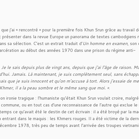
que j’ai « rencontré » pour la première fois Khun Srun grâce au travail d
vait présenter dans la revue Europe un panorama de textes cambodgiens
ns sa sélection. C’est un extrait traduit d’
Un homme en examen
, son 
ncarcération au début des années 1970 dans une prison du régime anti-
Je le sais depuis plus de vingt ans, depuis que j’ai l’âge de raison. M
rd’hui. Jamais. Là maintenant, je suis complètement seul, sans échappa
ais que je suis innocent et qu’on m’accuse à tort. Alors j’essaie de m
un Khmer, il a la peau sombre et le même sang que moi. »
.
son ironie tragique : l’humaniste qu’était Khun Srun voulait croire, malgr
 commune, ou en tout cas d’une reconnaissance de l’autre qui exclue le
 temps ce qu’avait été le destin de cet écrivain : il a été broyé par la m
n entrant dans le maquis : les Khmers rouges. Il a été victime de la dern
 décembre 1978, très peu de temps avant l’arrivée des troupes vietnam