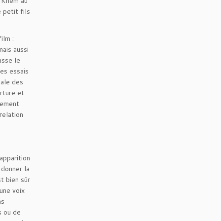
e Khem au
petit fils
ilm :
ais aussi
asse le
des essais
cale des
rture et
quement
relation
apparition
donner la
t bien sûr
une voix
ms
s ou de