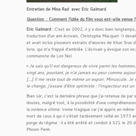
Entretien de Mina Rad avec Eric Galmard
Question : Comment l’idée du film vous est-elle venue ?
Eric Galmard :
C’est en 2002, il y a donc bien longtemps, 
traduction d’un ami écrivain, Christophe Macquet. Il de
et avait inclus plusieurs extraits d’œuvres de Khun Srun da
livre
,
qui m’a frappé d’emblée. L’écrivain y évoque son i
communiste de Lon Nol.
«
Je sais qu’il est dangereux de vivre parmi les hommes. 
vingt ans, pourtant, je n’ai jamais eu peur comme aujou
[…] Il me reste tout de même un espoir. Minuscule. Je s
le change, j’essaie d’être optimiste : l’inspecteur est 
Bien sûr, c’est la dernière phrase que j’ai retenue de par 
doutes, malgré tout, à la possibilité d’une compréhension
la violence ultime. Ironie tragique car j’ai appris en même
mort de ceux à qui il s’était tardivement rallié en 1973 e
purge du régime : il a été arrêté et conduit à S21 le 20
Phnom Penh.