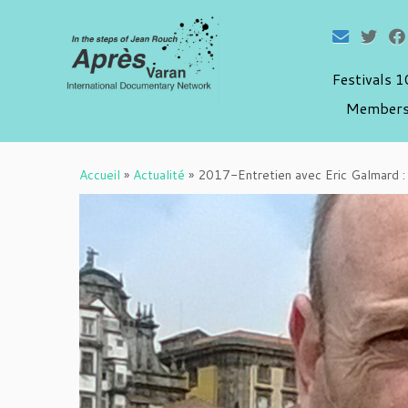
Festivals 
Members
Passer
au
Accueil
»
Actualité
»
2017-Entretien avec Eric Galma
contenu