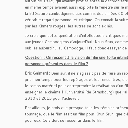
autour de 1945, qui avaient profité après la décolonisatio
en même temps avaient aussi exploité la fenêtre sur le mon
la littérature cambodgienne aux confins des années 60 et 
véritable regard personnel et critique. On connait la suit
par les Khmers rouges, les autres se sont exilés.
Je crois que cette génération d’intellectuels critiques 
aux jeunes Cambodgiens d’aujourd’hui : Khun Srun, comm
oubliés aujourd’hui au Cambodge. Il faut donc essayer de f
Question : On
ressent à la vision du film une forte int
personnes présentes dans le film ?
Eric Galmard :
Bien sûr, il ne s’agissait pas de faire un 
pris mon temps pour les répérages et les rencontres, d’aut
le temps matériel pour entreprendre la réalisation d’un 
enseigner le cinéma à l’université (de Strasbourg) que j’a
2010 et 2015 pour l’achever.
Par ailleurs, je crois que presque tous les témoins présent
tournage, que le film était un film pour Khun Srun, que c’é
pour eux. Cela doit se ressentir dans le film.