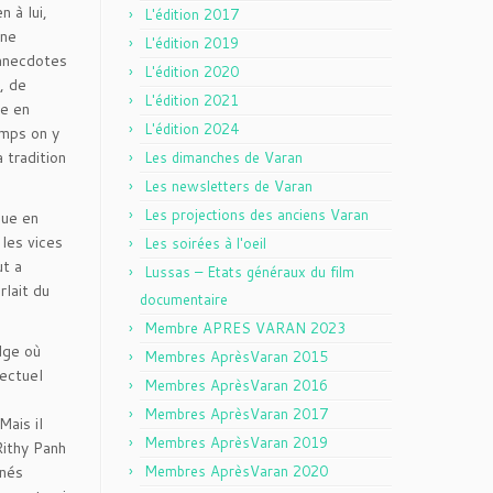
n à lui,
L'édition 2017
une
L'édition 2019
 anecdotes
L'édition 2020
, de
L'édition 2021
me en
L'édition 2024
emps on y
 tradition
Les dimanches de Varan
Les newsletters de Varan
Les projections des anciens Varan
que en
 les vices
Les soirées à l'oeil
ut a
Lussas – Etats généraux du film
rlait du
documentaire
Membre APRES VARAN 2023
dge où
Membres AprèsVaran 2015
lectuel
Membres AprèsVaran 2016
Membres AprèsVaran 2017
Mais il
Membres AprèsVaran 2019
Rithy Panh
 nés
Membres AprèsVaran 2020