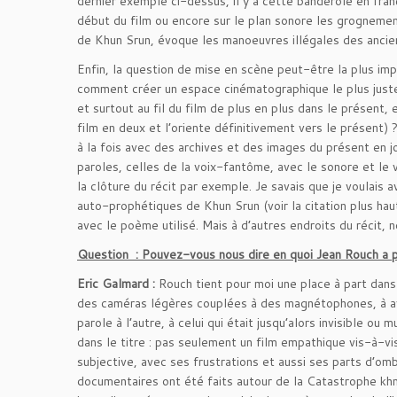
dernier exemple ci-dessus, il y a cette banderole en franç
début du film ou encore sur le plan sonore les grognement
de Khun Srun, évoque les manoeuvres illégales des ancien
Enfin, la question de mise en scène peut-être la plus impo
comment créer un espace cinématographique le plus juste
et surtout au fil du film de plus en plus dans le présent,
film en deux et l’oriente définitivement vers le présent) 
à la fois avec des archives et des images du présent en 
paroles, celles de la voix-fantôme, avec le sonore et le v
la clôture du récit par exemple. Je savais que je voulais
auto-prophétiques de Khun Srun (voir la citation plus haut)
avec le poème utilisé. Mais à d’autres endroits du récit, 
Question :
Pouvez-vous nous dire en quoi Jean Rouch a pu
Eric Galmard :
Rouch tient pour moi une place à part dans 
des caméras légères couplées à des magnétophones, à a
parole à l’autre, à celui qui était jusqu’alors invisible o
dans le titre : pas seulement un film empathique vis-à-v
subjective, avec ses frustrations et aussi ses parts d’om
documentaires ont été faits autour de la Catastrophe kh