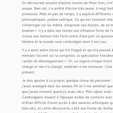
En découvrant ensuite d’autres textes de Khun Srun, il m’a 
unique. Bien sûr, il a arrêté d’écrire très jeune, à vingt h
promesse. Mais en peu de temps, il a exploré différents c
philosophiques, poésie satirique. Ce qui est touchant chez
s’interroger sur lui-même, d’exposer ses doutes, de se m
examen ». Il y a dans ses textes une influence forte de l
trouve une tension très forte entre d’une part ce questio
khmère et le monde rural cambodgien dont il est issu.
Il y a aussi autre chose qui m’a frappé et qui m’a poussé à
mettant l’accent sur la corruption, la spéculation foncièr
cachés du développement ». Or, ce regard critique m’est
changé et rien n’a changé, semblait-il me murmurer. Cela v
présent.
Je dois ajouter à ce propos quelque chose de personnel :
j’avais enseigné dans les années 90 et il me semblait que
que j’avais ressenti quand j’y avais vécu. Mon séjour avai
Cambodgiens étaient à l’époque avides de contacts avec d
m’était difficile d’avoir accès à des oeuvres artistiques 
bien sûr), et cette découverte a été une forme de révélatio