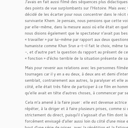
J’avais en fait aussi filmé des séquences plus didactiques
des points de vue surplombants sur l’Histoire. Mais avec C
décidé de les écarter pour nous concentrer dans le récit su
survivante Khem. Je pensais, nous pensions que cette voix
par elle-même, dans la mesure aussi où elle était en quelq
nous disions également que le spectateur n’avait pas besoi
« travailler » par lui-même par rapport aux deux questions
humaniste comme Khun Srun a-t-il fait le choix, même tar
-, et d’autre part la question du rapport au présent de cet
« fonction » d’écho terrible de la situation présente de sa 
Mais pour revenir aux relations avec les personnes filmée
tournages car il y en a eu deux, à deux ans et demi d’int
semblait, contrairement aux autres, la paralyser et elle a
côté, elle était très fière de participer à ce film en homma
qu’elle avait en tête d’autres choses, à commencer par ses
Cela m’a amené à la faire jouer : elle est devenue actrice 
répéter, à la diriger et à faire plusieurs prises, comme si 
strictement du direct, puisqu’il s’agissait d’un film dont l
forcément envisagé d’aller aussi loin du côté d’une mise e
bout d’une série de prises, avec la répétition et la fatigue