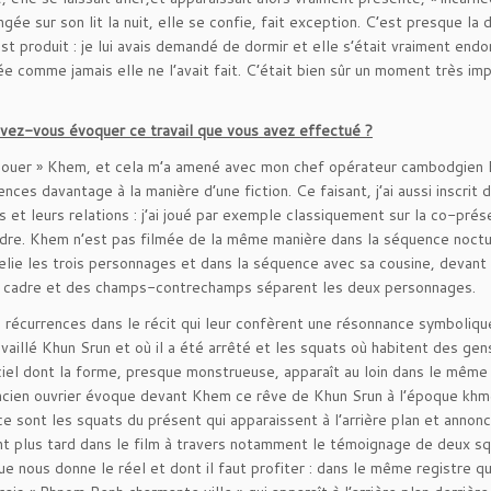
gée sur son lit la nuit, elle se confie, fait exception. C’est presque la 
t produit : je lui avais demandé de dormir et elle s’était vraiment endo
iée comme jamais elle ne l’avait fait. C’était bien sûr un moment très im
uvez-vous évoquer ce travail que vous avez effectué ?
re « jouer » Khem, et cela m’a amené avec mon chef opérateur cambodgien
es davantage à la manière d’une fiction. Ce faisant, j’ai aussi inscrit 
et leurs relations : j’ai joué par exemple classiquement sur la co-pré
cadre. Khem n’est pas filmée de la même manière dans la séquence noct
elie les trois personnages et dans la séquence avec sa cousine, devant 
du cadre et des champs-contrechamps séparent les deux personnages.
rs récurrences dans le récit qui leur confèrent une résonnance symboliqu
ravaillé Khun Srun et où il a été arrêté et les squats où habitent des gen
ciel dont la forme, presque monstrueuse, apparaît au loin dans le même
ancien ouvrier évoque devant Khem ce rêve de Khun Srun à l’époque kh
ce sont les squats du présent qui apparaissent à l’arrière plan et annon
ent plus tard dans le film à travers notamment le témoignage de deux sq
e nous donne le réel et dont il faut profiter : dans le même registre qu