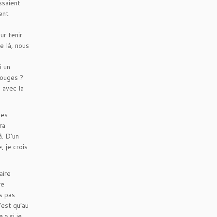
ssaient
ent
ur tenir
e là, nous
i un
rouges ?
, avec la
des
ra
à. D’un
, je crois
aire
re
is pas
’est qu’au
 » si je