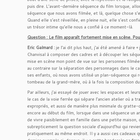
puis dire. L’avant-dernière séquence du film lorsque, allon
séquence que nous avons filmée, et là, quelque chose s’es
Quand elle s’est réveillée, en pleine nuit, elle s’est conf
un trésor intime qu’elle nous a confié à ce moment-là.
Question :
Le film apparaît fortement mise en scène. Po
Eric Galmard :
je l’ai dit plus haut, j’ai été amené à fai
Chanvisal à composer des cadres et à découper les séquenc
mise en scène mon point de vue sur les personnes filmées 
au contraire sur la séparation des personnages dans le 
ses enfants, où nous avons utilisé un plan-séquence qui r
tombeau de la grand-mère, où à la fois la composition 
Par ailleurs, j’ai essayé de jouer avec les espaces et leu
le cas de la voie ferrée qui sépare l’ancien atelier où a t
expropriés, et aussi de manière plus minimale du gratte-
encore au début du film, lorsque dans une séquence un 
de vivre paisiblement en famille dans une petite maison, 
subrepticement la question sociale d’aujourd’hui qui revi
pratiquement au même endroit. Il y a aussi ces cadeaux qu