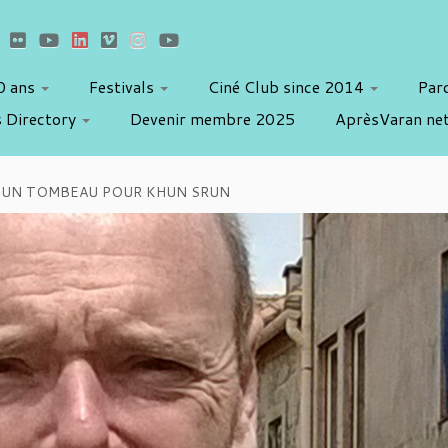
10 ans
Festivals
Ciné Club since 2014
Par
 Directory
Devenir membre 2025
AprèsVaran ne
rd : UN TOMBEAU POUR KHUN SRUN