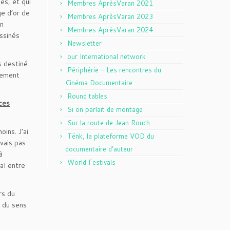
es, et qui
Membres AprèsVaran 2021
ge d’or de
Membres AprèsVaran 2023
un
Membres AprèsVaran 2024
assinés
Newsletter
our International network
s destiné
Périphérie – Les rencontres du
tement
Cinéma Documentaire
Round tables
ces
Si on parlait de montage
Sur la route de Jean Rouch
ins. J’ai
Tënk, la plateforme VOD du
avais pas
documentaire d'auteur
à
World Festivals
al entre
rs du
t du sens