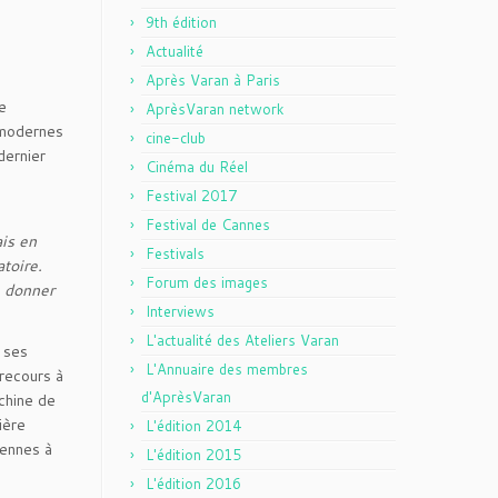
9th édition
Actualité
Après Varan à Paris
e
AprèsVaran network
 modernes
cine-club
dernier
Cinéma du Réel
Festival 2017
Festival de Cannes
ais en
Festivals
toire.
Forum des images
e donner
Interviews
L'actualité des Ateliers Varan
é ses
L'Annuaire des membres
 recours à
d'AprèsVaran
achine de
ière
L'édition 2014
iennes à
L'édition 2015
L'édition 2016