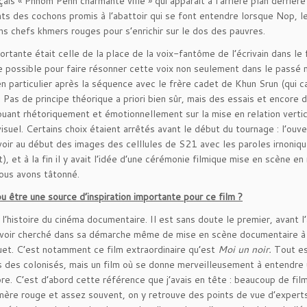
ais « Phnom Penh charmante ville » qui apparaît à l’arrière plan derrièr
s des cochons promis à l’abattoir qui se font entendre lorsque Nop, le 
s chefs khmers rouges pour s’enrichir sur le dos des pauvres.
rtante était celle de la place de la voix-fantôme de l’écrivain dans le f
 possible pour faire résonner cette voix non seulement dans le passé m
 en particulier après la séquence avec le frère cadet de Khun Srun (qui c
? Pas de principe théorique a priori bien sûr, mais des essais et encore 
jouant rhétoriquement et émotionnellement sur la mise en relation verti
isuel. Certains choix étaient arrêtés avant le début du tournage : l’ouve
 avoir au début des images des celllules de S21 avec les paroles irnoni
, et à la fin il y avait l’idée d’une cérémonie filmique mise en scène en 
nous avons tâtonné.
 être une source d’inspiration importante pour ce film ?
l’histoire du cinéma documentaire. Il est sans doute le premier, avant l’
voir cherché dans sa démarche même de mise en scène documentaire à 
u muet. C’est notamment ce film extraordinaire qu’est
Moi un noir.
Tout es
is des colonisés, mais un film où se donne merveilleusement à entendre 
bre. C’est d’abord cette référence que j’avais en tête : beaucoup de fil
mère rouge et assez souvent, on y retrouve des points de vue d’expert