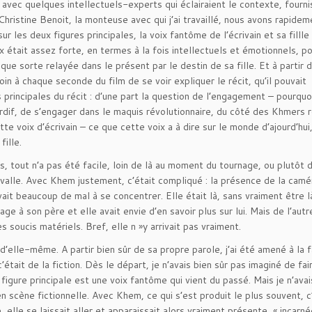
 avec quelques intellectuels-experts qui éclairaient le contexte, fourni
hristine Benoit, la monteuse avec qui j’ai travaillé, nous avons rapidem
r les deux figures principales, la voix fantôme de l’écrivain et sa fillle
 était assez forte, en termes à la fois intellectuels et émotionnels, po
ue sorte relayée dans le présent par le destin de sa fille. Et à partir d
n à chaque seconde du film de se voir expliquer le récit, qu’il pouvait
 principales du récit : d’une part la question de l’engagement – pourquo
dif, de s’engager dans le maquis révolutionnaire, du côté des Khmers 
te voix d’écrivain – ce que cette voix a à dire sur le monde d’ajourd’hui
fille.
s, tout n’a pas été facile, loin de là au moment du tournage, ou plutôt 
ervalle. Avec Khem justement, c’était compliqué : la présence de la camé
vait beaucoup de mal à se concentrer. Elle était là, sans vraiment être l
ge à son père et elle avait envie d’en savoir plus sur lui. Mais de l’autre
 soucis matériels. Bref, elle n »y arrivait pas vraiment.
d’elle-même. A partir bien sûr de sa propre parole, j’ai été amené à la f
c’était de la fiction. Dès le départ, je n’avais bien sûr pas imaginé de fai
a figure principale est une voix fantôme qui vient du passé. Mais je n’ava
n scène fictionnelle. Avec Khem, ce qui s’est produit le plus souvent, c
, elle se laissait aller,et apparaissait alors vraiment présente, « incarnée