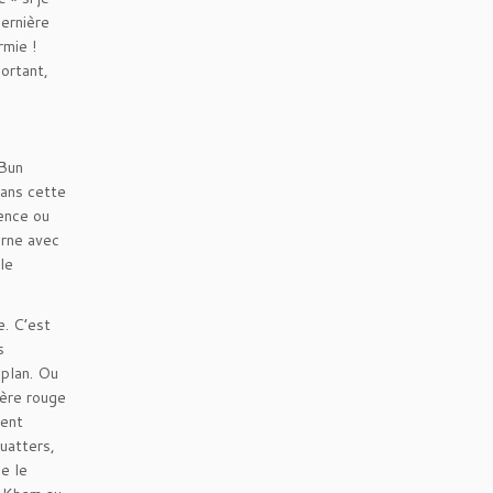
dernière
rmie !
portant,
 Bun
dans cette
sence ou
urne avec
le
e. C’est
s
 plan. Ou
mère rouge
cent
uatters,
e le