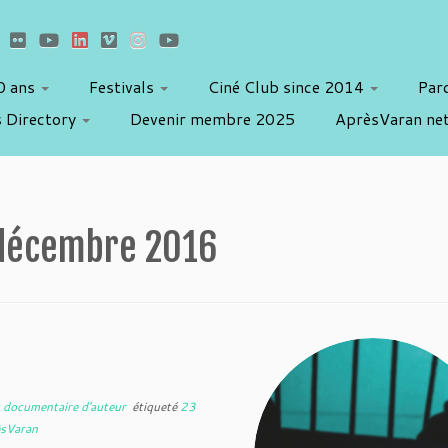
10 ans
Festivals
Ciné Club since 2014
Par
 Directory
Devenir membre 2025
AprèsVaran ne
décembre 2016
u documentaire d'auteur
étiqueté
23
èsVaran