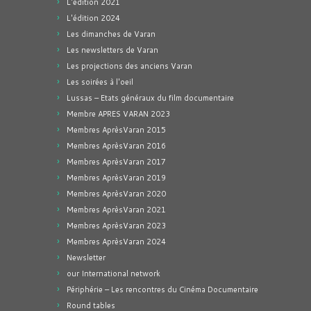
L'édition 2021
L'édition 2024
Les dimanches de Varan
Les newsletters de Varan
Les projections des anciens Varan
Les soirées à l'oeil
Lussas – Etats généraux du film documentaire
Membre APRES VARAN 2023
Membres AprèsVaran 2015
Membres AprèsVaran 2016
Membres AprèsVaran 2017
Membres AprèsVaran 2019
Membres AprèsVaran 2020
Membres AprèsVaran 2021
Membres AprèsVaran 2023
Membres AprèsVaran 2024
Newsletter
our International network
Périphérie – Les rencontres du Cinéma Documentaire
Round tables