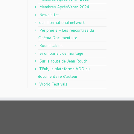
Membres AprèsVaran 2024
Newsletter
our International network
Périphérie – Les rencontres du
Cinéma Documentaire
Round tables
Si on parlait de montage
Sur la route de Jean Rouch
Tënk, la plateforme VOD du
documentaire d'auteur
World Festivals