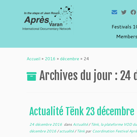
Festivals 
Members
Passer
au
Accueil
»
2016
»
décembre
»
24
contenu
Archives du jour :
24 
Actualité Tënk 23 décembre
24 décembre 2016
dans
Actualité
/
Tënk, la plateforme VOD d
décembre 2016
/
actualité
/
Tënk
par
Coordination Festival Apr