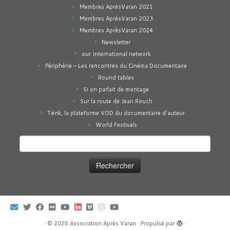
Membres AprèsVaran 2021
Membres AprèsVaran 2023
Membres AprèsVaran 2024
Newsletter
our International network
Périphérie – Les rencontres du Cinéma Documentaire
Round tables
Si on parlait de montage
Sur la route de Jean Rouch
Tënk, la plateforme VOD du documentaire d'auteur
World Festivals
Rechercher :
·
© 2026
Association Après Varan
·
Propulsé par
·