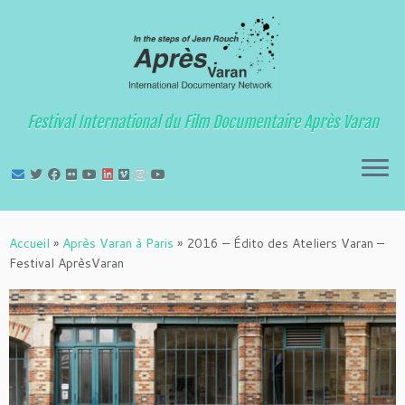
Festival International du Film Documentaire Après Varan
Passer
au
Accueil
»
Après Varan à Paris
»
2016 – Édito des Ateliers Varan –
contenu
Festival AprèsVaran