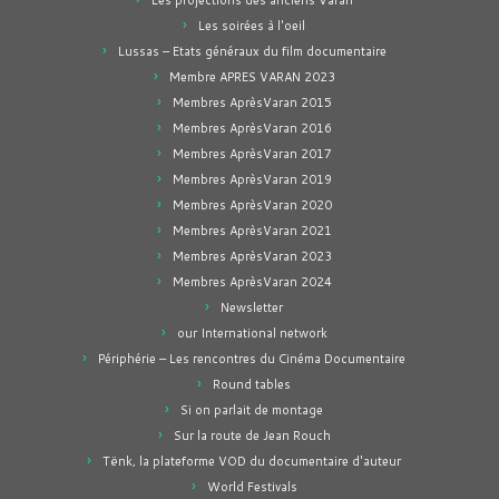
Les projections des anciens Varan
Les soirées à l'oeil
Lussas – Etats généraux du film documentaire
Membre APRES VARAN 2023
Membres AprèsVaran 2015
Membres AprèsVaran 2016
Membres AprèsVaran 2017
Membres AprèsVaran 2019
Membres AprèsVaran 2020
Membres AprèsVaran 2021
Membres AprèsVaran 2023
Membres AprèsVaran 2024
Newsletter
our International network
Périphérie – Les rencontres du Cinéma Documentaire
Round tables
Si on parlait de montage
Sur la route de Jean Rouch
Tënk, la plateforme VOD du documentaire d'auteur
World Festivals