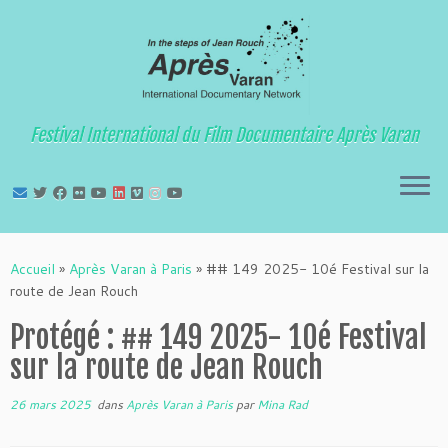
Festival International du Film Documentaire Après Varan
Passer
au
Accueil
»
Après Varan à Paris
»
## 149 2025- 10é Festival sur la
contenu
route de Jean Rouch
Protégé : ## 149 2025- 10é Festival
sur la route de Jean Rouch
26 mars 2025
dans
Après Varan à Paris
par
Mina Rad