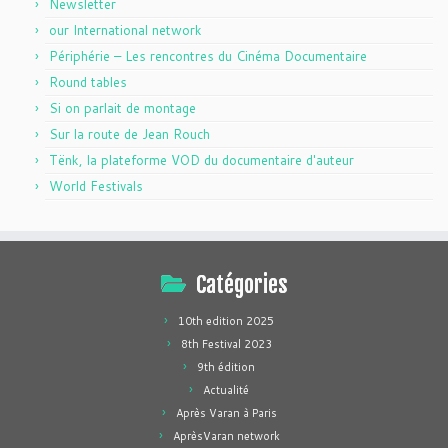
Newsletter
our International network
Périphérie – Les rencontres du Cinéma Documentaire
Round tables
Si on parlait de montage
Sur la route de Jean Rouch
Tënk, la plateforme VOD du documentaire d'auteur
World Festivals
Catégories
10th edition 2025
8th Festival 2023
9th édition
Actualité
Après Varan à Paris
AprèsVaran network