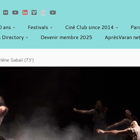
10 ans
Festivals
Ciné Club since 2014
Par
 Directory
Devenir membre 2025
AprèsVaran ne
lérie Gabail (73‘)