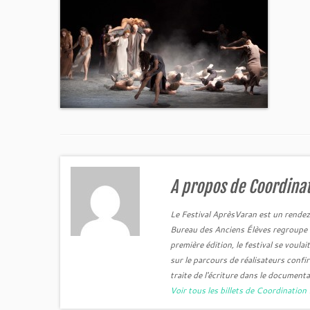
A propos de Coordinat
Le Festival AprèsVaran est un rendez
Bureau des Anciens Élèves regroupe 1
première édition, le festival se voula
sur le parcours de réalisateurs confi
traite de l'écriture dans le documenta
Voir tous les billets de Coordinatio