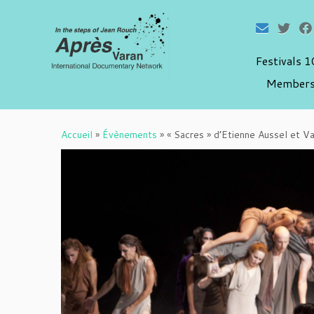
Festivals 
Members
Passer
au
Accueil
»
Évènements
»
« Sacres » d’Etienne Aussel et Va
contenu