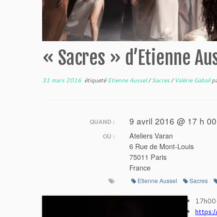
« Sacres » d’Etienne Auss
31 mars 2016
étiqueté
Etienne Aussel
/
Sacres
/
Valérie Gabail
p
9 avril 2016 @ 17 h 00
QUAND :
Ateliers Varan
OÙ :
6 Rue de Mont-Louis
75011 Paris
France
Etienne Aussel
Sacres
17h00
https