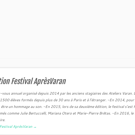
ion Festival AprèsVaran
-vous annuel organisé depuis 2014 par les anciens stagiaires des Ateliers Varan. 
500 élèves formés depuis plus de 30 ans à Paris et à l’étranger. -En 2014, pour
it être un hommage au son. -En 2015, lors de sa deuxième édition, le festival s’est f
rmés comme Julie Bertuccelli, Mariana Otero et Marie-Pierre Brêtas. -En 2016, le f
ire.
n Festival AprèsVaran
→