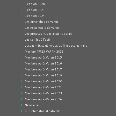
L'édition 2020
L'édition 2021
L'édition 2024
Les dimanches de Varan
Les newsletters de Varan
Les projections des anciens Varan
Les soirées à l'oeil
Lussas – Etats généraux du film documentaire
Membre APRES VARAN 2023
Membres AprèsVaran 2015
Membres AprèsVaran 2016
Membres AprèsVaran 2017
Membres AprèsVaran 2019
Membres AprèsVaran 2020
Membres AprèsVaran 2021
Membres AprèsVaran 2023
Membres AprèsVaran 2024
Newsletter
our International network