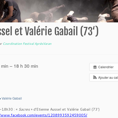
el et Valérie Gabail (73‘)
ar
Coordination Festival AprèsVaran
 min – 18 h 30 min
Calendrier
Ajouter au ca
Valérie Gabail
-18h30 : «
Sacres
» d’Etienne Aussel et Valérie Gabail (73‘)
://www.facebook.com/events/1208993592459005/