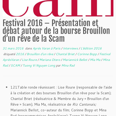
Festival 2016 – Présentation et
débat autour de la bourse Brouillon
d’un rêve de la Scam
31 mars 2016
dans
Après Varan à Paris
/
Interviews
/
L'édition 2016
étiqueté
2016
/
Brouillon d'un rêve
/
Chantal Briet
/
Corinne Bopp
/
Festival
AprèsVaran
/
Lise Roure
/
Mariana Otero
/
Mariannick Bellot
/
Mia Ma
/
Mina
Rad
/
SCAM
/
Tuong Vi Nguyen Long
par
Mina Rad
121Table ronde réunissant : Lise Roure (responsable de l’aide
à la création et des bourses Brouillon d’un rêve pour la Scam);
Chantal Briet (réalisatrice & Membre du Jury « Brouillon d’un
Rêve » Scam); Mia Ma, réalisatrice de
Riz Cantonais;
Mariannick Bellot, co-auteur du film; Corinne Bopp et Mina
Rad (programmatrices AprèsVaran); Tuong Vi Nguyen Long