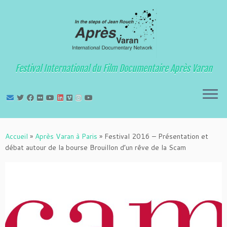
Festival International du Film Documentaire Après Varan
Passer
au
Accueil
»
Après Varan à Paris
»
Festival 2016 – Présentation et
contenu
débat autour de la bourse Brouillon d’un rêve de la Scam