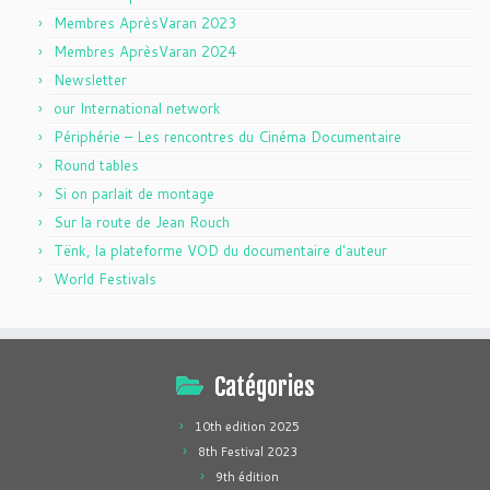
Membres AprèsVaran 2023
Membres AprèsVaran 2024
Newsletter
our International network
Périphérie – Les rencontres du Cinéma Documentaire
Round tables
Si on parlait de montage
Sur la route de Jean Rouch
Tënk, la plateforme VOD du documentaire d'auteur
World Festivals
Catégories
10th edition 2025
8th Festival 2023
9th édition