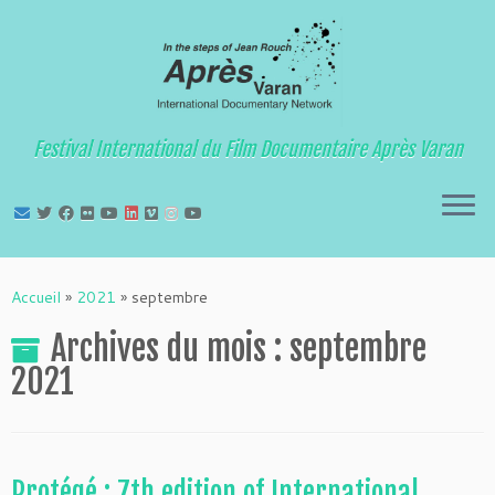
Festival International du Film Documentaire Après Varan
Passer
au
Accueil
»
2021
»
septembre
contenu
Archives du mois :
septembre
2021
Protégé : 7th edition of International